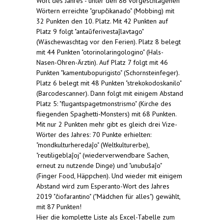
Wort des Jahres - unter den 86 vorgeschlagenen
Wörtern erreichte "grupĉikanado" (Mobbing) mit
32 Punkten den 10. Platz. Mit 42 Punkten auf
Platz 9 folgt "antaŭferivestaĵlavtago"
(Wäschewaschtag vor den Ferien). Platz 8 belegt
mit 44 Punkten "otorinolaringologino" (Hals-
Nasen-Ohren-Ärztin). Auf Platz 7 folgt mit 46
Punkten "kamentubopurigisto" (Schornsteinfeger).
Platz 6 belegt mit 48 Punkten "strekokodoskanilo"
(Barcodescanner). Dann folgt mit einigem Abstand
Platz 5: "flugantspagetmonstrismo" (Kirche des
fliegenden Spaghetti-Monsters) mit 68 Punkten.
Mit nur 2 Punkten mehr gibt es gleich drei Vize-
Wörter des Jahres: 70 Punkte erhielten:
"mondkulturheredaĵo" (Weltkulturerbe),
"reutiligeblaĵoj" (wiederverwendbare Sachen,
erneut zu nutzende Dinge) und "unubuŝaĵo"
(Finger Food, Häppchen). Und wieder mit einigem
Abstand wird zum Esperanto-Wort des Jahres
2019 "ĉiofarantino" ("Mädchen für alles") gewählt,
mit 87 Punkten!
Hier die komplette Liste als Excel-Tabelle zum