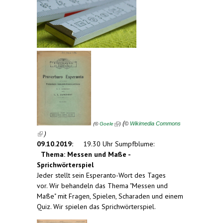
(link is external)
(
(
)
©
Wikimedia Commons
©
Goele
)
(link is external)
09.10.2019:
19.30 Uhr Sumpfblume:
Thema: Messen und Maße -
Sprichwörterspiel
Jeder stellt sein Esperanto-Wort des Tages
vor. Wir behandeln das Thema "Messen und
Maße" mit Fragen, Spielen, Scharaden und einem
Quiz. Wir spielen das Sprichwörterspiel.