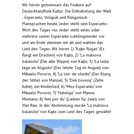
Wir hören gemeinsam das Feature auf
Deutschlandfunk Kultur: Die Entbabelung der Welt
- Esperanto, Volapük und Klingonisch -
Plansprachen heute. Jeder stellt sein Esperanto-
Wort des Tages vor. Jeder stellt eines oder
mehrere seiner Esperanto-Lieblingslieder vor
und am Ende stimmen wir ab und wählen das
Lied des Tages. Wir hören 1) "Kajto flugas" (Es
fliegt ein Drachen) von Kajto, 2) "La malnova
balancilo" (Die alte Wippe) von Kajto, 3) "La lasta
tago en Aŭgusto" (Der letzte Tag im August) von
Mikaelo Povorin, 4) "La son' de silento" (Der Klang
der Stille) von Manŭel, 5) "Dek bovinoj" (Zehn
Kühe), ein Kinderlied, 6) "Miss Esperanto" von
Mikaelo Povorin, 7) "Haleluja" von Manno
Montano, 8) "Ami por du" (Lieben für zwei) von
Ifan Rais. In der Abstimmung wurde "La malnova
balancilo" von Kajto zum Lied des Tages gewählt!
(link is
external)