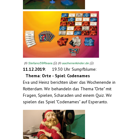
(link is external)
(link is external)
(
)
(
)
©
Stefano59Rivara
©
aachenerkinder.de
11.12.2019:
19.30 Uhr Sumpfblume:
Thema: Orte - Spiel: Codenames
Eva und Heinz berichten über das Wochenende in
Rotterdam. Wir behandeln das Thema "Orte" mit
Fragen, Spielen, Scharaden und einem Quiz. Wir
spielen das Spiel "Codenames" auf Esperanto.