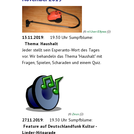
(link is
external)
(
)
©
nl:User:Ellywa
13.11.2019:
19.30 Uhr Sumpfblume:
Thema: Haushalt
Jeder stellt sein Esperanto-Wort des Tages
vor. Wir behandeln das Thema "Haushalt" mit
Fragen, Spielen, Scharaden und einem Quiz.
(link is external)
(
)
©
Zeus
27.11.2019:
19.30 Uhr Sumpfblume:
Feature auf Deutschlandfunk Kultur -
Lieder-Hitparade