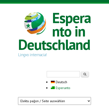
Direkt zum Inhalt
Espera
nto in
Deutschland
Lingvo internacia!
Suchformular
Suche
Deutsch
Esperanto