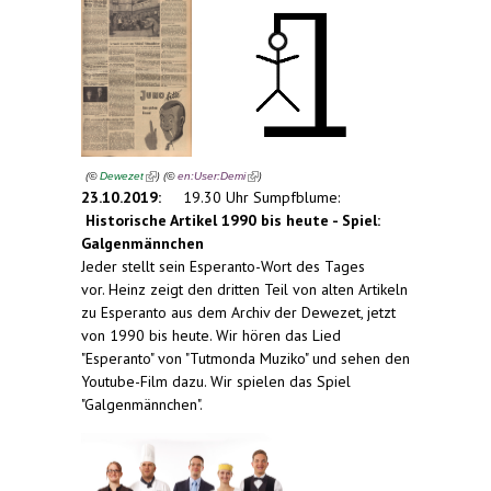
(link is external)
(link is external)
(
)
(
)
©
Dewezet
©
en:User:Demi
23.10.2019:
19.30 Uhr Sumpfblume:
Historische Artikel 1990 bis heute - Spiel:
Galgenmännchen
Jeder stellt sein Esperanto-Wort des Tages
vor. Heinz zeigt den dritten Teil von alten Artikeln
zu Esperanto aus dem Archiv der Dewezet, jetzt
von 1990 bis heute. Wir hören das Lied
"Esperanto" von "Tutmonda Muziko" und sehen den
Youtube-Film dazu. Wir spielen das Spiel
"Galgenmännchen".