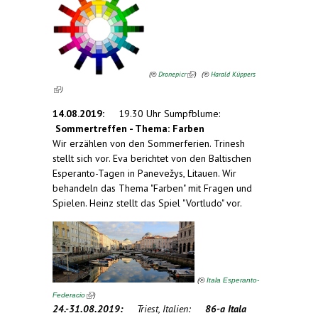
(
Dronepicr
)
(
Harald Küppers
©
©
(link is external)
)
14.08.2019:
19.30 Uhr Sumpfblume:
Sommertreffen - Thema: Farben
Wir erzählen von den Sommerferien. Trinesh
stellt sich vor. Eva berichtet von den Baltischen
Esperanto-Tagen in Panevežys, Litauen. Wir
behandeln das Thema "Farben" mit Fragen und
Spielen. Heinz stellt das Spiel "Vortludo" vor.
(
©
Itala Esperanto-
(link is external)
)
Federacio
24.-31.08.2019:
Triest, Italien:
86-a Itala