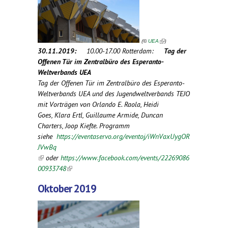
(
)
©
UEA
30.11.2019:
10.00-17.00 Rotterdam:
Tag der
Offenen Tür im Zentralbüro des Esperanto-
Weltverbands UEA
Tag der Offenen Tür im Zentralbüro des Esperanto-
Weltverbands UEA und des Jugendweltverbands TEJO
mit Vorträgen von Orlando E. Raola, Heidi
Goes, Klara Ertl, Guillaume Armide, Duncan
Charters, Joop Kiefte. Programm
siehe
https://eventaservo.org/eventoj/iWnVaxUygOR
JVwBq
(link is external)
oder
https://www.facebook.com/events/22269086
00933748
(link is external)
Oktober 2019