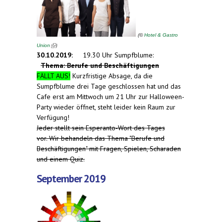
(
©
Hotel & Gastro
(link is external)
)
Union
30.10.2019:
19.30 Uhr Sumpfblume:
Thema: Berufe und Beschäftigungen
FÄLLT AUS!
Kurzfristige Absage, da die
Sumpfblume drei Tage geschlossen hat und das
Cafe erst am Mittwoch um 21 Uhr zur Halloween-
Party wieder öffnet, steht leider kein Raum zur
Verfügung!
Jeder stellt sein Esperanto-Wort des Tages
vor. Wir behandeln das Thema "Berufe und
Beschäftigungen" mit Fragen, Spielen, Scharaden
und einem Quiz.
September 2019
(link is external)