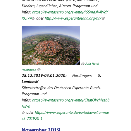
Kindern, Jugendlichen, Älteren. Programm und
Infos:
https://eventaservo.org/eventoj/i6SmaXv4WcY
RCi74
(link is external)
oder
http://www.esperantoland.org/nr/
(link is
external)
(
©
Jufa Hotel
(link is external)
)
Nördlingen
28.12.2019-03.01.2020:
Nördlingen:
5.
Luminesk'
Silvestertreffen des Deutschen Esperanto-Bunds.
Programm und
Infos:
https://eventaservo.org/eventoj/ChatQVrMezb8
HB-h
(link is external)
oder
https://www.esperanto.de/eo/enhavo/lumine
sk-201920-1
November 2019