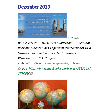
Dezember 2019
(link is
external)
(
)
©
UEA
01.12.2019:
10.00-17.00 Rotterdam:
Seminar
über die Finanzen des Esperanto-Weltverbands UEA
Seminar über die Finanzen des Esperanto-
Weltverbands UEA. Programm
siehe
https://eventaservo.org/eventoj/aabcde
(link is external)
oder
https://www.facebook.com/events/38136487
2790620
(link is external)