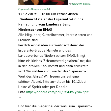
(
©
Heinz W. Sprick,
)
Esperanto-Gruppe Hameln
13.12.2019:
18.00 Uhr Pfannekuchen:
Weihnachtsfeier der Esperanto-Gruppe
Hameln und vom Landesverband
Niedersachsen EMAS
Alle Mitglieder, Kursteilnehmer, Interessenten und
Freunde sind
herzlich eingeladen zur Weihnachtsfeier der
Esperanto-Gruppe Hameln und des
Landesverbands Niedersachsen EMAS. Bringt
bitte ein kleines "Schrottwichtelgeschenk" mit, das
in den großen Sack kommt und dann erwürfelt
wird. Wir wählen auch wieder das "Esperanto-
Wort des Jahres". Wir freuen uns auf einen
schönen Abend. Bitte anmelden bis 10.12. bei
Heinz W. Sprick oder per Doodle-
Liste
https://doodle.com/poll/9axt4x2yiyn2hpif
(link is external)
.
Und hier die Sieger bei der Wahl zum Esperanto-