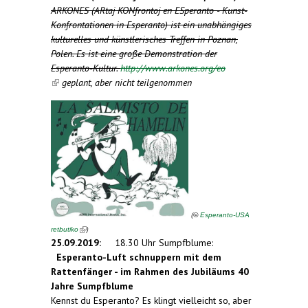
ARKONES (ARtaj KONfrontoj en ESperanto - Kunst-
Konfrontationen in Esperanto) ist ein unabhängiges
kulturelles und künstlerisches Treffen in Poznan,
Polen. Es ist eine große Demonstration der
Esperanto-Kultur.
http://www.arkones.org/eo
(link is external)
geplant, aber nicht teilgenommen
(
©
Esperanto-USA
(link is external)
)
retbutiko
25.09.2019:
18.30 Uhr Sumpfblume:
Esperanto-Luft schnuppern mit dem
Rattenfänger - im Rahmen des Jubiläums 40
Jahre Sumpfblume
Kennst du Esperanto? Es klingt vielleicht so, aber