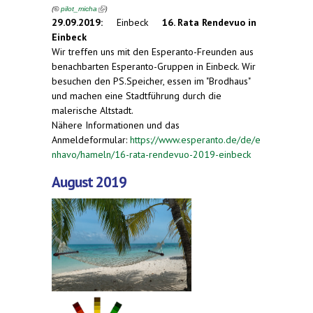
(link is external)
(
)
©
pilot_micha
29.09.2019:
Einbeck
16. Rata Rendevuo in
Einbeck
Wir treffen uns mit den Esperanto-Freunden aus
benachbarten Esperanto-Gruppen in Einbeck. Wir
besuchen den PS.Speicher, essen im "Brodhaus"
und machen eine Stadtführung durch die
malerische Altstadt.
Nähere Informationen und das
Anmeldeformular:
https://www.esperanto.de/de/e
nhavo/hameln/16-rata-rendevuo-2019-einbeck
August 2019
(link is external)