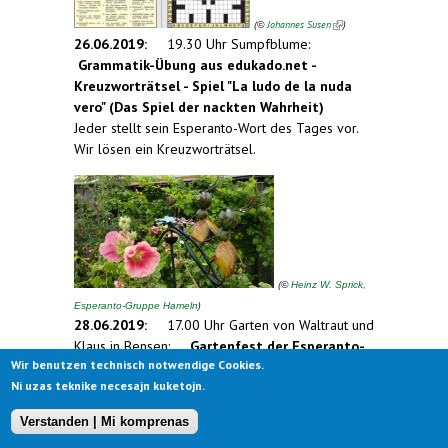
(
Johannes Susen
)
©
26.06.2019:
19.30 Uhr Sumpfblume:
Grammatik-Übung aus edukado.net
-
Kreuzworträtsel
- Spiel "La ludo de la nuda
vero" (Das Spiel der nackten Wahrheit)
Jeder stellt sein Esperanto-Wort des Tages vor.
Wir lösen ein Kreuzworträtsel.
(
©
Heinz W. Sprick,
)
Esperanto-Gruppe Hameln
28.06.2019:
17.00 Uhr Garten von Waltraut und
Klaus in Bensen:
Gartenfest der Esperanto-
Wir benutzen technisch notwendige Cookies.
Gruppe Hameln
Ni uzas teknike necesajn kuketojn.
Wir treffen uns zum sommerlichen Gartenfest im
Garten von Waltraut und Klaus in Bensen, Gäste
Verstanden | Mi komprenas
sind herzlich willkommen. Jeder bringt für sich