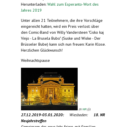
Herunterladen:
Wahl zum Esperanto-Wort des
Jahres 2019
Unter allen 21 Teilnehmern, die ihre Vorschläge
eingereicht hatten, wird ein Preis verlost: über
den Comic-Band von Willy Vandersteen "Cisko kaj
Vinjo - La Brusela Bubo" (Suske und Wiske - Der
Brüsseler Bube) kann sich nun freuen: Karin Klose.
Herzlichen Glückwunsch!
Weihnachtspause
(link is
external)
(
)
©
NR
27.12.2019-03.01.2020:
Wiesbaden:
18. NR
Neujahrstreffen
Gemeinsam das neue Jahr feiern, mit Familien,