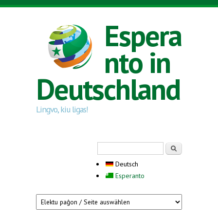
Direkt zum Inhalt
Espera
nto in
Deutschland
Lingvo, kiu ligas!
Suchformular
Suche
Deutsch
Esperanto