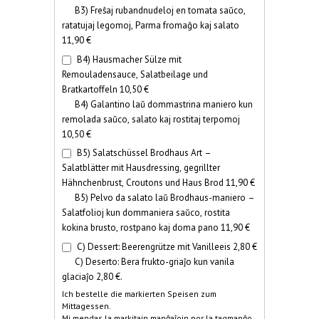
B3) Freŝaj rubandnudeloj en tomata saŭco,
ratatujaj legomoj, Parma fromaĝo kaj salato
11,90 €
B4) Hausmacher Sülze mit
Remouladensauce, Salatbeilage und
Bratkartoffeln 10,50 €
B4) Galantino laŭ dommastrina maniero kun
remolada saŭco, salato kaj rostitaj terpomoj
10,50 €
B5) Salatschüssel Brodhaus Art –
Salatblätter mit Hausdressing, gegrillter
Hähnchenbrust, Croutons und Haus Brod 11,90 €
B5) Pelvo da salato laŭ Brodhaus-maniero –
Salatfolioj kun dommaniera saŭco, rostita
kokina brusto, rostpano kaj doma pano 11,90 €
C) Dessert: Beerengrütze mit Vanilleeis 2,80 €
C) Deserto: Bera frukto-griaĵo kun vanila
glaciaĵo 2,80 €.
Ich bestelle die markierten Speisen zum
Mittagessen.
Mi mendas la markitajn manĝaĵojn por la tagmanĝo.