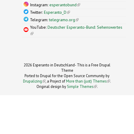
Instagram:
esperantobund
(link is external)
Twitter:
Esperanto_D
(link is external)
Telegram:
telegramo.org
(link is external)
YouTube:
Deutscher Esperanto-Bund: Sehenswertes
(link is external)
2026 Esperanto in Deutschland- This is a Free Drupal
Theme
Ported to Drupal for the Open Source Community by
Drupalizing
(link is external)
, a Project of
More than (just) Themes
(link is
.
Original design by
Simple Themes
.
(link is
external)
external)