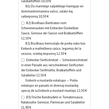
Salzkartoffeln 10,50 €
B1) Du marinitajn salpeklitajn haringojn en
dommastrinmaniera saŭco, salato kaj
salterpomoj 10,50 €
B2) Brodhaus Bierbraten vom
Schweinenacken mit Einbecker Dunkelbier
Sauce, Gemüse der Saison und Bratkartoffeln
12,50 €
B2) Brodhaus bierrostaĵo de porka nuko kun
Einbeck-a malhelbiera saŭco, legomoj de la
sezono, rostitaj terpomoj 12,50 €
Einbecker Senfschnitzel – Schweineschnitzel
in einer Panade aus verschiedenen Senfsorten
der Einbecker Senfmühle, Bratkartoffeln und
Salatteller 12,50 €
Einbeck-a mustarda eskalopo – Porka
eskalopo en panado el diversaj mustardaj
specoj de la Einbeck-a mustard-muelejo 12,50 €
B3) Frische Bandnudeln in Tomatensauce,
Ratatouille-Gemüse, Parmesan und Salatteller
11,90 €