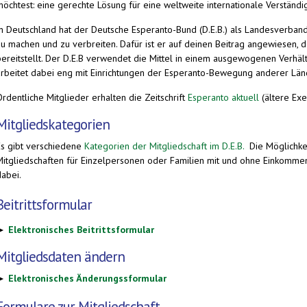
möchtest: eine gerechte Lösung für eine weltweite internationale Verständi
In Deutschland hat der Deutsche Esperanto-Bund (D.E.B.) als Landesverba
zu machen und zu verbreiten. Dafür ist er auf deinen Beitrag angewiesen, de
bereitstellt. Der D.E.B verwendet die Mittel in einem ausgewogenen Verhäl
arbeitet dabei eng mit Einrichtungen der Esperanto-Bewegung anderer Lä
rdentliche Mitglieder erhalten die Zeitschrift
Esperanto aktuell
(ältere Ex
Mitgliedskategorien
Es gibt verschiedene
Kategorien der Mitgliedschaft im D.E.B.
Die Möglichkei
Mitgliedschaften für Einzelpersonen oder Familien mit und ohne Einkommen 
dabei.
Beitrittsformular
►
Elektronisches Beitrittsformular
Mitgliedsdaten ändern
►
Elektronisches Änderungssformular
Formulare zur Mitgliedschaft