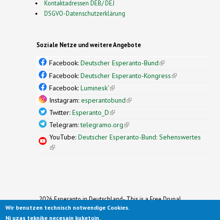
Kontaktadressen DEB/ DEJ
DSGVO-Datenschutzerklärung
Soziale Netze und weitere Angebote
Facebook:
Deutscher Esperanto-Bund
(link is
external)
Facebook:
Deutscher Esperanto-Kongress
(link is
external)
Facebook:
Luminesk'
(link is external)
Instagram:
esperantobund
(link is external)
Twitter:
Esperanto_D
(link is external)
Telegram:
telegramo.org
(link is external)
YouTube:
Deutscher Esperanto-Bund: Sehenswertes
(link is external)
2026 Esperanto in Deutschland- This is a Free Drupal
Wir benutzen technisch notwendige Cookies.
Theme
Ported to Drupal for the Open Source Community by
Ni uzas teknike necesajn kuketojn.