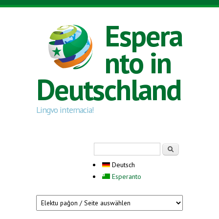
Direkt zum Inhalt
Espera
nto in
Deutschland
Lingvo internacia!
Suchformular
Suche
Deutsch
Esperanto