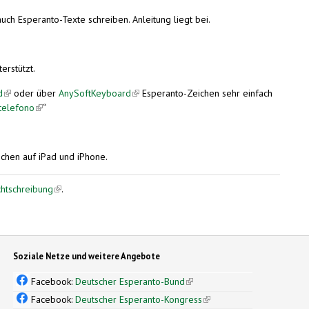
uch Esperanto-Texte schreiben. Anleitung liegt bei.
erstützt.
d
(link is external)
oder über
AnySoftKeyboard
(link is external)
Esperanto-Zeichen sehr einfach
telefono
(link is external)
“
ichen auf iPad und iPhone.
chtschreibung
(link is external)
.
Soziale Netze und weitere Angebote
Facebook:
Deutscher Esperanto-Bund
(link is external)
Facebook:
Deutscher Esperanto-Kongress
(link is external)