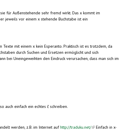
l sie für Außenstehende sehr fremd wirkt. Das x kommt im
 Der jeweils vor einem x stehende Buchstabe ist ein
Texte mit einem x kein Esperanto. Praktisch ist es trotzdem, da
chstaben durch Suchen und Ersetzen ermöglicht und sich
d kann bei Uneingeweihten den Eindruck verursachen, dass man sich im
o auch einfach ein echtes ĉ schreiben.
delt werden, z.B. im Internet auf
http://traduku.net/
(link is external)
Einfach in x-