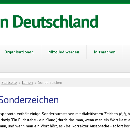
in Deutschland
Organisationen
Mitglied werden
Mitmachen
Sie sind hier
Startseite
»
Lernen
»
Sonderzeichen
Sonderzeichen
Esperanto enthält einige Sonderbu
chstaben mit diakritischen Zeichen (ĉ, ĝ, ĥ
rinzip "Ein Buchstabe - ein Klang", durch das man, wenn man ein Wort liest,
ann, und wenn man ein Wort hört, es - bei korrekter Aussprache - sofort kor