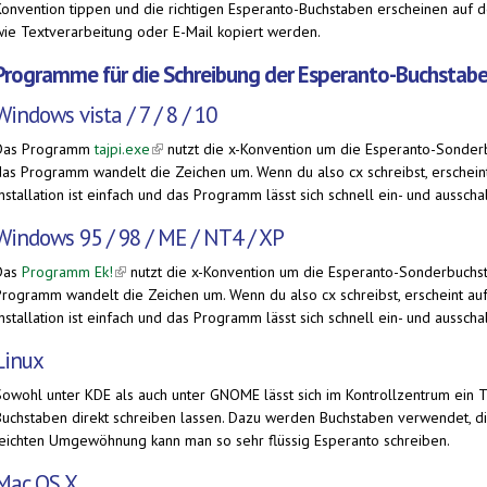
Konvention tippen und die richtigen Esperanto-Buchstaben erscheinen auf
wie Textverarbeitung oder E-Mail kopiert werden.
Programme für die Schreibung der Esperanto-Buchstab
Windows vista / 7 / 8 / 10
Das Programm
tajpi.exe
(link is external)
nutzt die x-Konvention um die Esperanto-Sonderb
das Programm wandelt die Zeichen um. Wenn du also cx schreibst, erscheint
nstallation ist einfach und das Programm lässt sich schnell ein- und ausscha
Windows 95 / 98 / ME / NT4 / XP
Das
Programm Ek!
(link is external)
nutzt die x-Konvention um die Esperanto-Sonderbuchst
Programm wandelt die Zeichen um. Wenn du also cx schreibst, erscheint auf
nstallation ist einfach und das Programm lässt sich schnell ein- und ausscha
Linux
Sowohl unter KDE als auch unter GNOME lässt sich im Kontrollzentrum ein T
Buchstaben direkt schreiben lassen. Dazu werden Buchstaben verwendet, die i
leichten Umgewöhnung kann man so sehr flüssig Esperanto schreiben.
Mac OS X