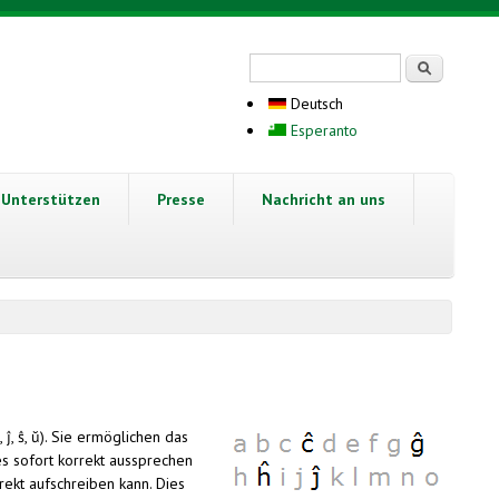
Suchformular
Suche
Deutsch
Esperanto
Unterstützen
Presse
Nachricht an uns
, ĵ, ŝ, ŭ). Sie ermöglichen das
 es sofort korrekt aussprechen
rekt aufschreiben kann. Dies