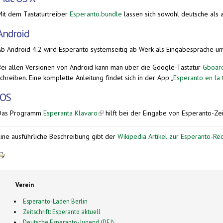
Mit dem Tastaturtreiber
Esperanto.bundle
lassen sich sowohl deutsche als a
Android
Ab Android 4.2 wird Esperanto systemseitig ab Werk als Eingabesprache unt
Bei allen Versionen von Android kann man über die Google-Tastatur
Gboar
chreiben. Eine komplette Anleitung findet sich in der App „
Esperanto en la 
iOS
Das Programm
Esperanta Klavaro
(link is external)
hilft bei der Eingabe von Esperanto-Ze
Eine ausführliche Beschreibung gibt der
Wikipedia Artikel zur Esperanto-Re
Verein
Esperanto-Laden Berlin
Zeitschrift: Esperanto aktuell
Deutsche Esperanto-Jugend (DEJ)