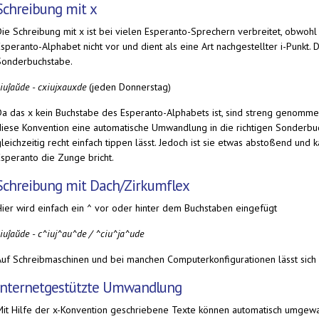
Schreibung mit x
Die Schreibung mit x ist bei vielen Esperanto-Sprechern verbreitet, obwoh
speranto-Alphabet nicht vor und dient als eine Art nachgestellter i-Punkt.
Sonderbuchstabe.
ĉiuĵaŭde
-
cxiujxauxde
(jeden Donnerstag)
Da das x kein Buchstabe des Esperanto-Alphabets ist, sind streng genommen 
diese Konvention eine automatische Umwandlung in die richtigen Sonderbu
gleichzeitig recht einfach tippen lässt. Jedoch ist sie etwas abstoßend un
Esperanto die Zunge bricht.
Schreibung mit Dach/Zirkumflex
Hier wird einfach ein ^ vor oder hinter dem Buchstaben eingefügt
ĉiuĵaŭde
-
c^iuj^au^de / ^ciu^ja^ude
Auf Schreibmaschinen und bei manchen Computerkonfigurationen lässt sich s
Internetgestützte Umwandlung
Mit Hilfe der x-Konvention geschriebene Texte können automatisch umgewan