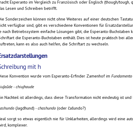
acht Esperanto im Vergleich zu Französisch oder Englisch (though/tough, qui
das Lesen und Schreiben betrifft.
Die Sonderzeichen können nicht ohne Weiteres auf einer deutschen Tastatu
nicht verfügbar sind, gibt es verschiedene Konventionen für Ersatzdarstell
je nach Betriebssystem einfache Lösungen gibt, die Esperanto-Buchstaben k
chriftart die Esperanto-Buchstaben enthält. Dies ist heute praktisch bei al
uftreten, kann es also auch helfen, die Schriftart zu wechseln.
Ersatzdarstellungen
Schreibung mit h
Diese Konvention wurde vom Esperanto-Erfinder Zamenhof im
Fundamento
ĉiuĵaŭde
-
chiujhaude
in Nachteil ist allerdings, dass diese Transformation nicht eindeutig ist un
ĉashundo
(Jagdhund)
-
chashundo
(oder ĉaŝundo?)
Real sorgt so etwas eigentlich nie für Unklarheiten, allerdings wird eine a
wird, komplexer.