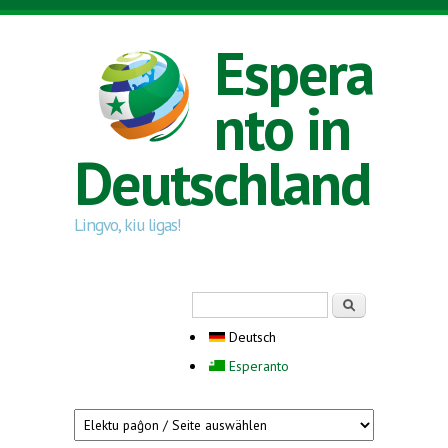
Direkt zum Inhalt
Espera
nto in
Deutschland
Lingvo, kiu ligas!
Suchformular
Suche
Deutsch
Esperanto