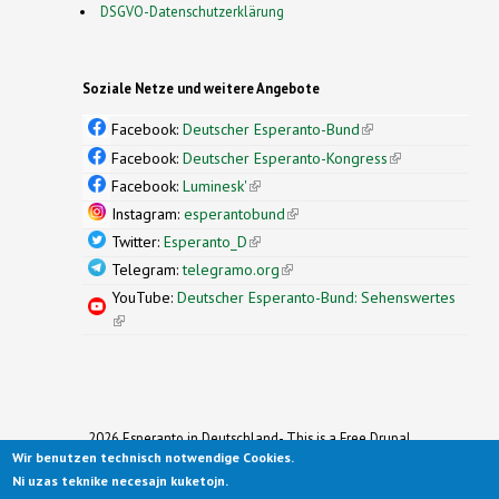
DSGVO-Datenschutzerklärung
Soziale Netze und weitere Angebote
Facebook:
Deutscher Esperanto-Bund
(link is
external)
Facebook:
Deutscher Esperanto-Kongress
(link is
external)
Facebook:
Luminesk'
(link is external)
Instagram:
esperantobund
(link is external)
Twitter:
Esperanto_D
(link is external)
Telegram:
telegramo.org
(link is external)
YouTube:
Deutscher Esperanto-Bund: Sehenswertes
(link is external)
2026 Esperanto in Deutschland- This is a Free Drupal
Wir benutzen technisch notwendige Cookies.
Theme
Ported to Drupal for the Open Source Community by
Ni uzas teknike necesajn kuketojn.
Drupalizing
(link is external)
, a Project of
More than (just) Themes
(link is
.