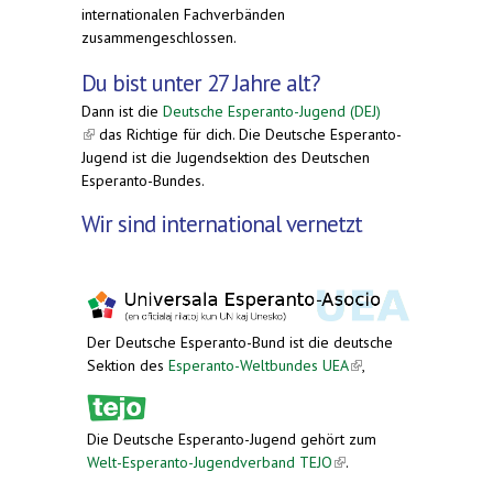
internationalen Fachverbänden
zusammengeschlossen.
Du bist unter 27 Jahre alt?
Dann ist die
Deutsche Esperanto-Jugend (DEJ)
(link is external)
das Richtige für dich. Die Deutsche Esperanto-
Jugend ist die Jugendsektion des Deutschen
Esperanto-Bundes.
Wir sind international vernetzt
Der Deutsche Esperanto-Bund ist die deutsche
Sektion des
Esperanto-Weltbundes UEA
(link is
,
external)
Die Deutsche Esperanto-Jugend gehört zum
Welt-Esperanto-Jugendverband TEJO
(link is
.
external)