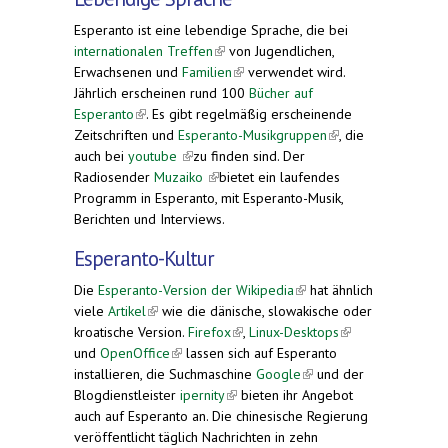
Esperanto ist eine lebendige Sprache, die bei
internationalen Treffen
(link is external)
von Jugendlichen,
Erwachsenen und
Familien
(link is external)
verwendet wird.
Jährlich erscheinen rund 100
Bücher auf
Esperanto
(link is external)
. Es gibt regelmäßig erscheinende
Zeitschriften und
Esperanto-Musikgruppen
(link is
, die
auch bei
youtube
(link is external)
zu finden sind. Der
external)
Radiosender
Muzaiko
(link is external)
bietet ein laufendes
Programm in Esperanto, mit Esperanto-Musik,
Berichten und Interviews.
Esperanto-Kultur
Die
Esperanto-Version der Wikipedia
(link is
hat ähnlich
viele
Artikel
(link is external)
wie die dänische, slowakische oder
external)
kroatische Version.
Firefox
(link is external)
,
Linux-Desktops
(link is
und
OpenOffice
(link is external)
lassen sich auf Esperanto
external)
installieren, die Suchmaschine
Google
(link is
und der
Blogdienstleister
ipernity
(link is external)
bieten ihr Angebot
external)
auch auf Esperanto an. Die chinesische Regierung
veröffentlicht täglich Nachrichten in zehn