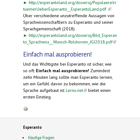
►
http://esperantoland.org/dosieroj/PopulaereIrr
tuemerUeberEsperanto__EsperantoLand.pdf
(link is
Über verschiedene unzutreffende Aussagen von
external)
Sprachwissenschaftlern zu Esperanto und seiner
Sprachgemeinschaft (2018)
►
http://esperantoland.org/dosieroj/Bild_Esperan
to_Sprachwiss__Wunsch-Rolshoven_JGI2018.pdf
(link is
external)
Einfach mal ausprobieren!
Und das Wichtigste bei Esperanto ist sicher, wie
so oft:
Einfach mal ausprobieren!
Zumindest
zehn Minuten lang sollte man Esperanto lernen,
um ein Gefühl davon zu bekommen, wie die
Sprache aufgebaut ist:
Lernu.net
(link is external)
bietet einen
ersten Einstieg.
Esperanto
Häufige Fragen