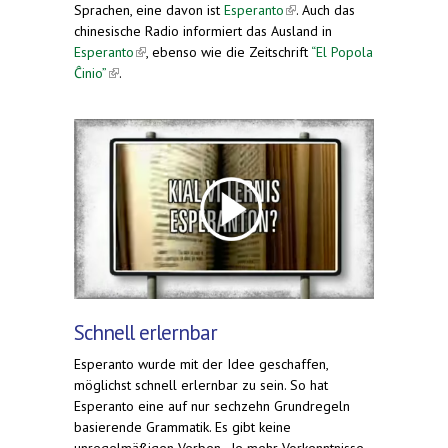
Sprachen, eine davon ist
Esperanto
(link is
. Auch das
chinesische Radio informiert das Ausland in
external)
Esperanto
(link is external)
, ebenso wie die Zeitschrift
“El Popola
Ĉinio”
(link is external)
.
Schnell erlernbar
Esperanto wurde mit der Idee geschaffen,
möglichst schnell erlernbar zu sein. So hat
Esperanto eine auf nur sechzehn Grundregeln
basierende Grammatik. Es gibt keine
unregelmäßigen Verben. Je mehr Vorkenntnisse