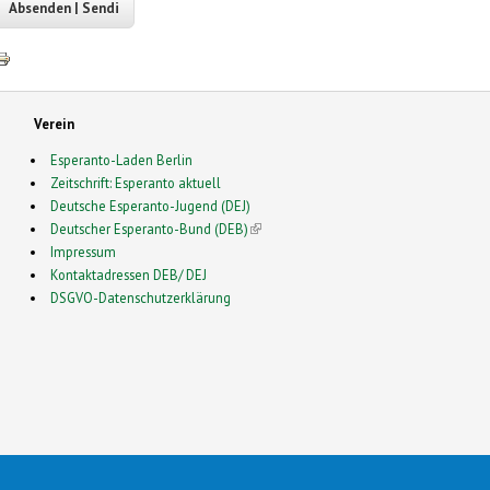
Verein
Esperanto-Laden Berlin
Zeitschrift: Esperanto aktuell
Deutsche Esperanto-Jugend (DEJ)
Deutscher Esperanto-Bund (DEB)
(link is external)
Impressum
Kontaktadressen DEB/ DEJ
DSGVO-Datenschutzerklärung
2026 Esperanto in Deutschland- This is a Free Drupal Theme
 Source Community by
Drupalizing
(link is external)
, a Project of
More than (just) Themes
(link is e
. Origi