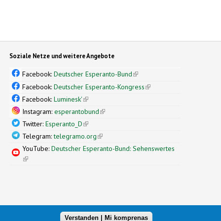
Soziale Netze und weitere Angebote
Facebook:
Deutscher Esperanto-Bund
(link is external)
Facebook:
Deutscher Esperanto-Kongress
(link is external)
Facebook:
Luminesk'
(link is external)
Instagram:
esperantobund
(link is external)
Twitter:
Esperanto_D
(link is external)
Telegram:
telegramo.org
(link is external)
YouTube:
Deutscher Esperanto-Bund: Sehenswertes
(link is external)
Verstanden | Mi komprenas
xternal)
nal design by
Simple Themes
(link is external)
.