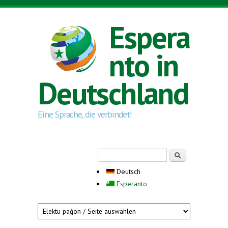
Direkt zum Inhalt
Espera
nto in
Deutschland
Eine Sprache, die verbindet!
Suchformular
Suche
Deutsch
Esperanto