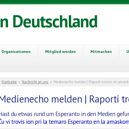
in Deutschland
Organisationen
Mitglied werden
Mitmachen
U
Sie sind hier
Startseite
»
Nachricht an uns
»
Medienecho melden | Raporti trovon en amas
Medienecho melden | Raporti t
Hast du etwas rund um Esperanto in den Medien gefu
Ĉu vi trovis ion pri la temaro Esperanto en la amaskom