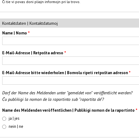
Ĉi tie vi povas doni pliajn informojn pri la trovo.
Kontaktdaten | Kontaktdatumoj
Name | Nomo
*
E-Mail-Adresse | Retpoŝta adreso
*
E-Mail-Adresse bitte wiederholen | Bonvolu ripeti retpoŝtan adreson
*
Darf der Name des Meldenden unter "gemeldet von" veröffentlicht werden?
Ĉu publikigi la nomon de la raportinto sub "raportita de"?
Name des Meldenden veröffentlichen | Publikigi nomon de la raportinto
*
ja | jes
nein | ne