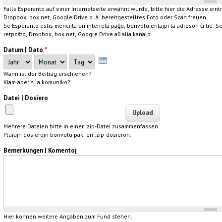
Falls Esperanto auf einer Internetseite erwähnt wurde, bitte hier die Adresse eintr
Dropbox, box.net, Google Drive o. ä. bereitgestelltes Foto oder Scan freuen.
Se Esperanto estis menciita en interreta paĝo, bonvolu entajpi la adreson ĉi tie. Se
retpoŝto, Dropbox, box.net, Google Drive aŭ alia kanalo.
Datum | Dato
*
Jahr
Monat
Tag
Wann ist der Beitrag erschienen?
Kiam aperis la komuniko?
Datei | Dosiero
Mehrere Dateien bitte in einer .zip-Datei zusammenfassen.
Plurajn dosierojn bonvolu paki en .zip-dosieron.
Bemerkungen | Komentoj
Hier können weitere Angaben zum Fund stehen.