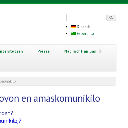
Suchformular
Suche
Deutsch
Esperanto
nterstützen
Presse
Nachricht an uns
komunikilo
rovon en amaskomunikilo
nden?
unikiloj?