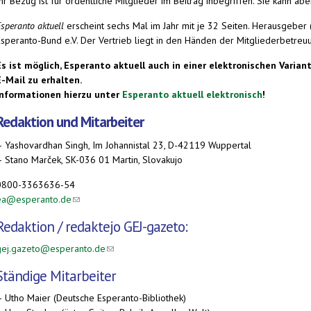
hr Bezug ist für ordentliche Mitglieder im Beitrag inbegriffen. Sie kann a
speranto aktuell
erscheint sechs Mal im Jahr mit je 32 Seiten. Herausgeber 
Esperanto-Bund e.V. Der Vertrieb liegt in den Händen der Mitgliederbetreu
Es ist möglich, Esperanto aktuell auch in einer elektronischen Variant
E-Mail zu erhalten.
Informationen hierzu unter
Esperanto aktuell elektronisch
!
Redaktion und Mitarbeiter
– Yashovardhan Singh, Im Johannistal 23, D-42119 Wuppertal
– Stano Marček, SK-036 01 Martin, Slovakujo
0800-3363636-54
ea@esperanto.de
(link sends e-mail)
Redaktion /
redaktejo
GEJ-gazeto:
gej.gazeto@esperanto.de
(link sends e-mail)
Ständige Mitarbeiter
– Utho Maier (Deutsche Esperanto-Bibliothek)