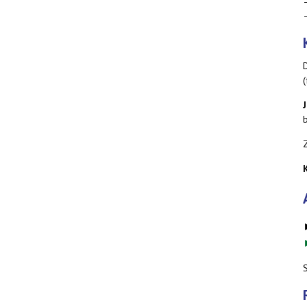
–
–
(