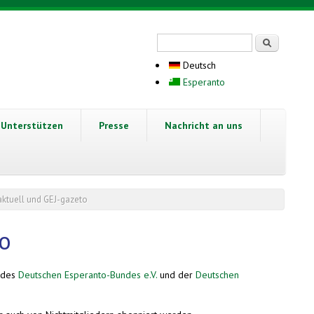
Suchformular
Suche
Deutsch
Esperanto
Unterstützen
Presse
Nachricht an uns
aktuell und GEJ-gazeto
to
t des
Deutschen Esperanto-Bundes e.V.
und der
Deutschen