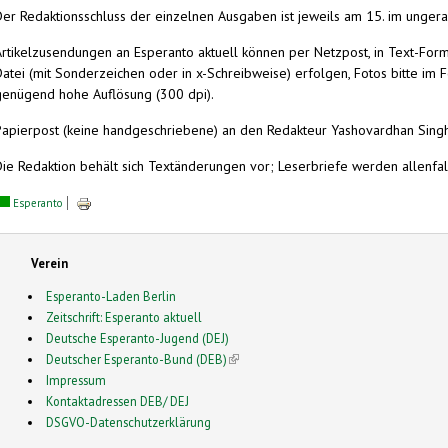
Der Redaktionsschluss der einzelnen Ausgaben ist jeweils am 15. im unger
Artikelzusendungen an Esperanto aktuell können per Netzpost, in Text-Fo
Datei (mit Sonderzeichen oder in x-Schreibweise) erfolgen, Fotos bitte im 
genügend hohe Auflösung (300 dpi).
Papierpost (keine handgeschriebene) an den Redakteur Yashovardhan Singh
Die Redaktion behält sich Textänderungen vor; Leserbriefe werden allenfal
Esperanto
Verein
Esperanto-Laden Berlin
Zeitschrift: Esperanto aktuell
Deutsche Esperanto-Jugend (DEJ)
Deutscher Esperanto-Bund (DEB)
(link is external)
Impressum
Kontaktadressen DEB/ DEJ
DSGVO-Datenschutzerklärung