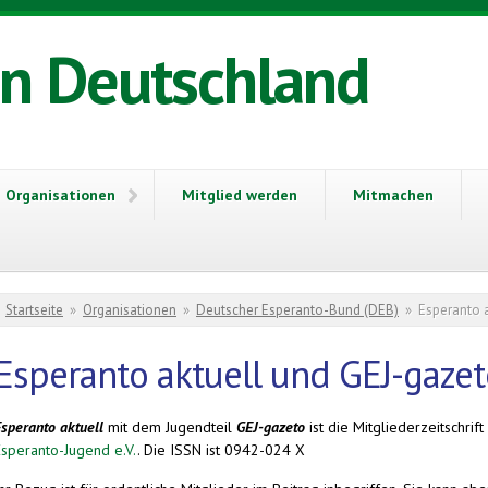
in Deutschland
Organisationen
Mitglied werden
Mitmachen
Sie sind hier
Startseite
»
Organisationen
»
Deutscher Esperanto-Bund (DEB)
»
Esperanto 
Esperanto aktuell und GEJ-gaze
speranto aktuell
mit dem Jugendteil
GEJ-gazeto
ist die Mitgliederzeitschrif
Esperanto-Jugend e.V.
. Die ISSN ist 0942-024 X