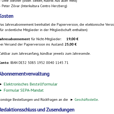
 Uwe Stecher (öster. Seiten, Rubrik: Aus aller Welt)
 Peter Zilvar (Interkultura Centro Herzberg)
Kosten
Das Jahresabonnement beinhaltet die Papierversion, die elektonische Versi
für ordentliche Mitglieder in der Mitgliedschaft enthalten)
Jahresabonnement
für Nicht-Mitglieder:
19,00 €
bei Versand der Papierversion ins Ausland:
25,00 €
Zahlbar zum Jahresanfang, kündbar jeweils zum Jahresende.
Konto:
IBAN DE32 5085 1952 0040 1145 71
Abonnementverwaltung
►
Elektronisches Bestellformular
►
Formular SEPA-Mandat
Sonstige Bestellungen und Rückfragen an die ►
Geschäftsstelle
.
Redaktionsschluss und Zusendungen