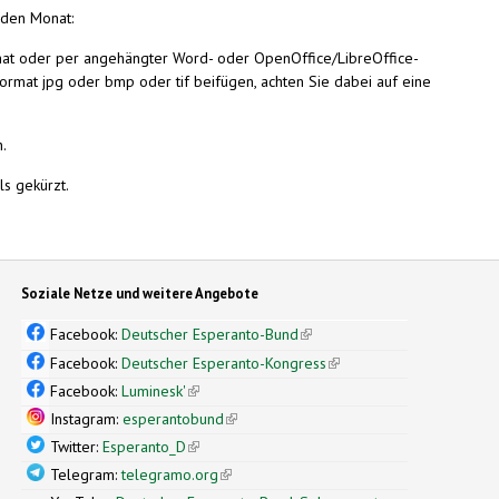
aden Monat:
rmat oder per angehängter Word- oder OpenOffice/LibreOffice-
Format jpg oder bmp oder tif beifügen, achten Sie dabei auf eine
.
ls gekürzt.
Soziale Netze und weitere Angebote
Facebook:
Deutscher Esperanto-Bund
(link is external)
Facebook:
Deutscher Esperanto-Kongress
(link is external)
Facebook:
Luminesk'
(link is external)
Instagram:
esperantobund
(link is external)
Twitter:
Esperanto_D
(link is external)
Telegram:
telegramo.org
(link is external)