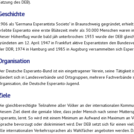
Satzung des DEB).
Geschichte
1906 als "Germana Esperantista Societo" in Braunschweig gegründet, erhie
erlebte Esperanto eine erste Blütezeit: mehr als 30.000 Menschen waren in 
Dieser Höhenflug wurde bald jäh unterbrochen: 1933 wurde der DEB gleichg
gründeten am 12. April 1947 in Frankfurt aktive Esperantisten den Bundesv
der DDR, 1974 in Hamburg und 1985 in Augsburg versammelten sich Esperan
Organisation
Der Deutsche Esperanto-Bund ist ein eingetragener Verein, seine Tätigkeit
gliedert sich in Landesverbände und Ortsgruppen, mehrere Fachverbände si
Organisation, die Deutsche Esperanto-Jugend.
Ziele
Die gleichberechtigte Teilnahme aller Völker an der internationalen Kommu
Diesem Ziel dient die geniale Idee, dass jeder Mensch nach seiner Mutte
Esperanto, lernt. So wird mit einem Minimum an Aufwand ein Maximum an Ve
Sprache bevorzugt oder diskriminiert wird. Der DEB setzt sich für einen vie
alle internationalen Verkehrssprachen als Wahlfächer angeboten werden. Da