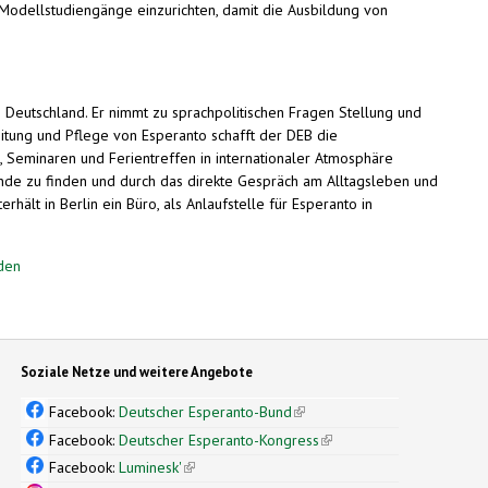
 Modellstudiengänge einzurichten, damit die Ausbildung von
 Deutschland. Er nimmt zu sprachpolitischen Fragen Stellung und
reitung und Pflege von Esperanto schafft der DEB die
 Seminaren und Ferientreffen in internationaler Atmosphäre
eunde zu finden und durch das direkte Gespräch am Alltagsleben und
hält in Berlin ein Büro, als Anlaufstelle für Esperanto in
den
Soziale Netze und weitere Angebote
Facebook:
Deutscher Esperanto-Bund
(link is external)
Facebook:
Deutscher Esperanto-Kongress
(link is external)
Facebook:
Luminesk'
(link is external)