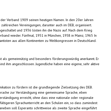
lt der Verband 1909 seinen heutigen Namen. In den 20er Jahren
zahlreichen Vereinigungen, darunter auch im DEB, organisiert.
eschaltet und 1936 lösten ihn die Nazis auf. Nach dem Krieg
erband wieder. Fünfmal, 1951 in München, 1958 in Mainz, 1965 In
tisten aus allen Kontinenten zu Weltkongressen in Deutschland.
 ist als gemeinnützig und besonders förderungswürdig anerkannt. Er
nd ihm angeschlossen. Jugendliche haben eine eigene, sehr aktive
nikation zu fördern ist die grundlegende Zielsetzung des DEB.
rsprache zur Verständigung eine gemeinsame Sprache, eben
rständigung erreicht, ohne dass eine nationale oder regionale
lfältigeren Sprachunterricht an den Schulen ein, so dass zumindest
neben soll Esperanto schrittweise als zweite Sprache eingeführt