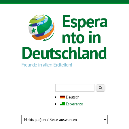
Direkt zum Inhalt
Espera
nto in
Deutschland
Freunde in allen Erdteilen!
Suchformular
Suche
Deutsch
Esperanto