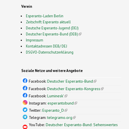
Verein
Esperanto-Laden Berlin
Zeitschrift: Esperanto aktuell
Deutsche Esperanto-Jugend (DEJ)
Deutscher Esperanto-Bund (DEB)
(link is external)
Impressum
Kontaktadressen DEB/ DEJ
DSGVO-Datenschutzerklärung
Soziale Netze und weitere Angebote
Facebook:
Deutscher Esperanto-Bund
(link is
external)
Facebook:
Deutscher Esperanto-Kongress
(link is
external)
Facebook:
Luminesk'
(link is external)
Instagram:
esperantobund
(link is external)
Twitter:
Esperanto_D
(link is external)
Telegram:
telegramo.org
(link is external)
YouTube:
Deutscher Esperanto-Bund: Sehenswertes