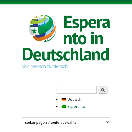
Direkt zum Inhalt
Espera
nto in
Deutschland
Von Mensch zu Mensch!
Suchformular
Suche
Deutsch
Esperanto