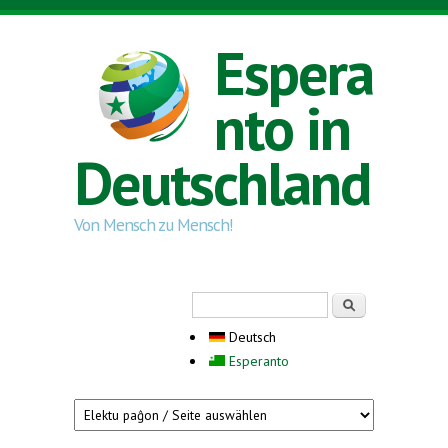
Direkt zum Inhalt
Espera
nto in
Deutschland
Von Mensch zu Mensch!
Suchformular
Suche
Deutsch
Esperanto