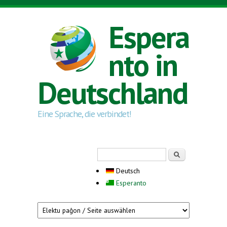
Direkt zum Inhalt
Espera
nto in
Deutschland
Eine Sprache, die verbindet!
Suchformular
Suche
Deutsch
Esperanto