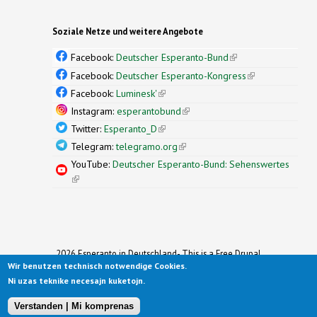
Soziale Netze und weitere Angebote
Facebook:
Deutscher Esperanto-Bund
(link is
external)
Facebook:
Deutscher Esperanto-Kongress
(link is
external)
Facebook:
Luminesk'
(link is external)
Instagram:
esperantobund
(link is external)
Twitter:
Esperanto_D
(link is external)
Telegram:
telegramo.org
(link is external)
YouTube:
Deutscher Esperanto-Bund: Sehenswertes
(link is external)
2026 Esperanto in Deutschland- This is a Free Drupal
Wir benutzen technisch notwendige Cookies.
Theme
Ported to Drupal for the Open Source Community by
Ni uzas teknike necesajn kuketojn.
Drupalizing
(link is external)
, a Project of
More than (just) Themes
(link is
.
Original design by
Simple Themes
.
(link is
external)
Verstanden | Mi komprenas