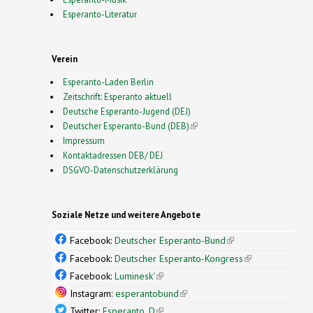
Esperanto-Literatur
Verein
Esperanto-Laden Berlin
Zeitschrift: Esperanto aktuell
Deutsche Esperanto-Jugend (DEJ)
Deutscher Esperanto-Bund (DEB)
(link is external)
Impressum
Kontaktadressen DEB/ DEJ
DSGVO-Datenschutzerklärung
Soziale Netze und weitere Angebote
Facebook:
Deutscher Esperanto-Bund
(link is
external)
Facebook:
Deutscher Esperanto-Kongress
(link is
external)
Facebook:
Luminesk'
(link is external)
Instagram:
esperantobund
(link is external)
Twitter:
Esperanto_D
(link is external)