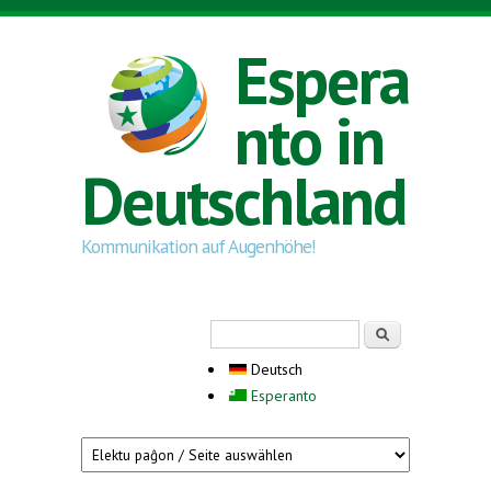
Direkt zum Inhalt
Espera
nto in
Deutschland
Kommunikation auf Augenhöhe!
Suchformular
Suche
Deutsch
Esperanto