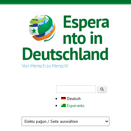
Direkt zum Inhalt
Espera
nto in
Deutschland
Von Mensch zu Mensch!
Suchformular
Suche
Deutsch
Esperanto