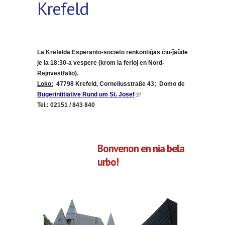
Krefeld
La Krefelda Esperanto-societo
renkontiĝas ĉiu-ĵaŭde
je la 18:30-a vespere (krom la ferioj en Nord-
Rejnvestfalio).
Loko:
47798 Krefeld, Corneliusstraße 43; Domo de
(link is external)
Bügerintitiative Rund um St. Josef
Tel.: 02151 / 843 840
Bonvenon en nia bela
urbo!