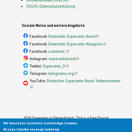
Kontaktadressen DEB/ DEJ
DSGVO-Datenschutzerklärung
Soziale Netze und weitere Angebote
Facebook:
Deutscher Esperanto-Bund
(link is
external)
Facebook:
Deutscher Esperanto-Kongress
(link is
external)
Facebook:
Luminesk'
(link is external)
Instagram:
esperantobund
(link is external)
Twitter:
Esperanto_D
(link is external)
Telegram:
telegramo.org
(link is external)
YouTube:
Deutscher Esperanto-Bund: Sehenswertes
(link is external)
2026 Esperanto in Deutschland- This is a Free Drupal
Theme
Wir benutzen technisch notwendige Cookies.
Ported to Drupal for the Open Source Community by
Ni uzas teknike necesajn kuketojn.