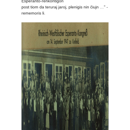
Esperanto-renkontiĝon
post tiom da teruraj jaroj, plenigis nin ĉiujn …"
-
rememoris li.