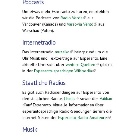
Podcasts
Um etwas mehr Esperanto zu hören, empfehlen
wir die Podcasts von
Radio Verda
(link is external)
aus
Vancouver (Kanada) und
Varsovia Vento
(link is
aus
Warschau (Polen).
external)
Internetradio
Das Internetradio
muzaiko
(link is external)
bringt rund um die
Uhr Musik und Textbeiträge auf Esperanto. Eine
aktuelle Übersicht über
weitere Quellen
(link is
gibt es
in der
Esperanto-sprachigen Wikipedia
(link is
external)
.
external)
Staatliche Radios
Es gibt auch Radiosendungen auf Esperanto von
den staatlichen Radios
Chinas
(link is external)
sowie des
Vatikan
(link is external)
auf Esperanto. Aktuelle Informationen über
esperantosprachige Radio-Sendungen liefern die
Internet-Seiten der
Esperanto-Radio-Amateure
(link is
.
external)
Musik