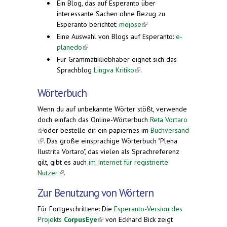
Ein Blog, das auf Esperanto über
interessante Sachen ohne Bezug zu
Esperanto berichtet:
mojose
(link is external)
Eine Auswahl von Blogs auf Esperanto:
e-
planedo
(link is external)
Für Grammatikliebhaber eignet sich das
Sprachblog
Lingva Kritiko
(link is external)
.
Wörterbuch
Wenn du auf unbekannte Wörter stößt, verwende
doch einfach das Online-Wörterbuch
Reta Vortaro
(link is external)
oder bestelle dir ein papiernes im
Buchversand
(link is external)
. Das große einsprachige Wörterbuch "Plena
Ilustrita Vortaro", das vielen als Sprachreferenz
gilt, gibt es auch
im Internet für registrierte
Nutzer
(link is external)
.
Zur Benutzung von Wörtern
Für Fortgeschrittene: Die
Esperanto-Version des
Projekts
CorpusEye
(link is external)
von Eckhard Bick zeigt