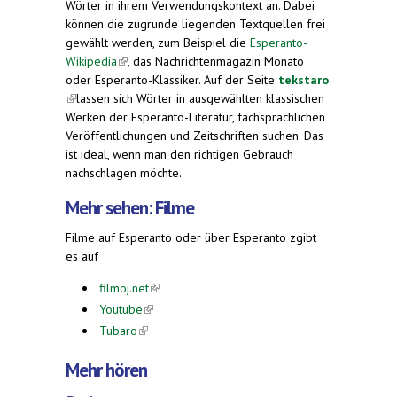
Wörter in ihrem Verwendungskontext an. Dabei
können die zugrunde liegenden Textquellen frei
gewählt werden, zum Beispiel die
Esperanto-
Wikipedia
(link is external)
, das Nachrichtenmagazin Monato
oder Esperanto-Klassiker. Auf der Seite
tekstaro
(link is external)
lassen sich Wörter in ausgewählten klassischen
Werken der Esperanto-Literatur, fachsprachlichen
Veröffentlichungen und Zeitschriften suchen. Das
ist ideal, wenn man den richtigen Gebrauch
nachschlagen möchte.
Mehr sehen: Filme
Filme auf Esperanto oder über Esperanto zgibt
es auf
filmoj.net
(link is external)
Youtube
(link is external)
Tubaro
(link is external)
Mehr hören