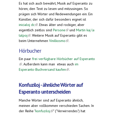
Es hat sich auch bewährt, Musik auf Esperanto zu
hören, den Text zu lesen und mitzusingen. So
prägen sich Wörter und Redewendungen ein. Ein
Künstler, der sich dafür besonders eignet ist
inicialoj dc
(link is external)
. Etwas älter und rockiger, aber
eigentlich zeitlos sind
Persone
(link is external)
und
Martin kaj la
talpoj
(link is external)
. Weitere Musik auf Esperanto gibt es
beim Unternehmen
Vinilkosmo
(link is external)
.
Hörbucher
Ein paar
frei verfügbare Hörbücher auf Esperanto
(link is external)
. Außerdem kann man etwas auch
im
Esperanto-Buchversand kaufen
(link is external)
.
Konfuziloj - ähnliche Wörter auf
Esperanto unterscheiden
Manche Wörter sind auf Esperanto ähnlich,
meinen aber vollkommen verschieden Sachen. In
der Reihe "
konfuziloj
(link is external)
" ("Verwirrendes") hat