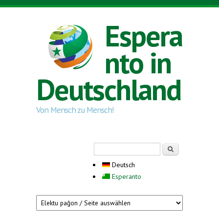
Direkt zum Inhalt
Espera
nto in
Deutschland
Von Mensch zu Mensch!
Suchformular
Suche
Deutsch
Esperanto