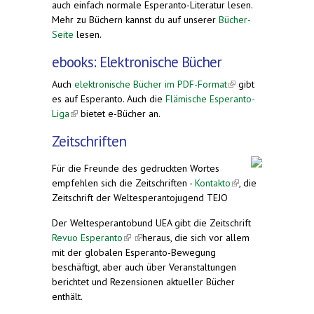
auch einfach normale Esperanto-Literatur lesen.
Mehr zu Büchern kannst du auf unserer
Bücher-
Seite
lesen.
ebooks: Elektronische Bücher
Auch
elektronische Bücher im PDF-Format
(link is
gibt
es auf Esperanto. Auch die
Flämische Esperanto-
external)
Liga
(link is external)
bietet e-Bücher an.
Zeitschriften
Für die Freunde des gedruckten Wortes
empfehlen sich die Zeitschriften -
Kontakto
(link is
, die
Zeitschrift der Weltesperantojugend TEJO
external)
Der Weltesperantobund UEA gibt die Zeitschrift
Revuo Esperanto
(link is external)
(link is external)
heraus, die sich vor allem
mit der globalen Esperanto-Bewegung
beschäftigt, aber auch über Veranstaltungen
berichtet und Rezensionen aktueller Bücher
enthält.