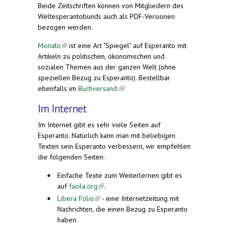
Beide Zeitschriften können von Mitgliedern des
Weltesperantobunds auch als PDF-Versionen
bezogen werden.
Monato
(link is external)
ist eine Art "Spiegel" auf Esperanto mit
Artikeln zu politischen, ökonomischen und
sozialen Themen aus der ganzen Welt (ohne
speziellen Bezug zu Esperanto). Bestellbar
ebenfalls im
Buchversand.
(link is external)
Im Internet
Im Internet gibt es sehr viele Seiten auf
Esperanto. Natürlich kann man mit beliebigen
Texten sein Esperanto verbessern, wir empfehlen
die folgenden Seiten:
Einfache Texte zum Weiterlernen gibt es
auf
facila.org
(link is external)
.
Libera Folio
(link is external)
- eine Internetzeitung mit
Nachrichten, die einen Bezug zu Esperanto
haben.