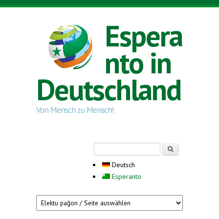
Direkt zum Inhalt
Espera
nto in
Deutschland
Von Mensch zu Mensch!
Suchformular
Suche
Deutsch
Esperanto