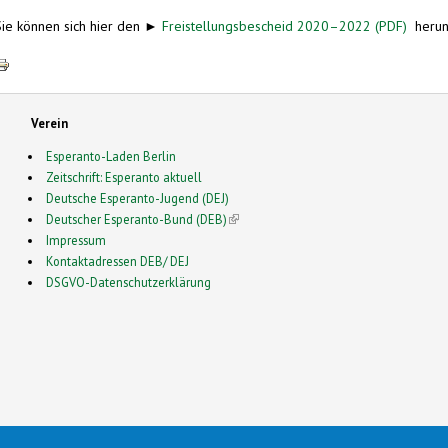
Sie können sich hier den ►
Freistellungsbescheid 2020–2022 (PDF)
herun
Verein
Esperanto-Laden Berlin
Zeitschrift: Esperanto aktuell
Deutsche Esperanto-Jugend (DEJ)
Deutscher Esperanto-Bund (DEB)
(link is external)
Impressum
Kontaktadressen DEB/ DEJ
DSGVO-Datenschutzerklärung
2026 Esperanto in Deutschland- This is a Free Drupal Theme