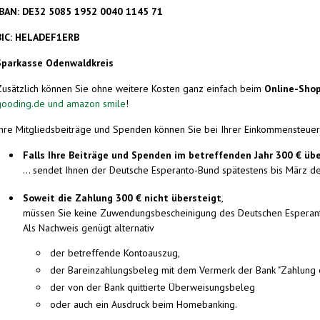
IBAN:
DE32 5085 1952 0040 1145 71
BIC: HELADEF1ERB
Sparkasse Odenwaldkreis
Zusätzlich können Sie ohne weitere Kosten ganz einfach beim
Online-Shop
gooding.de und amazon smile
!
Ihre Mitgliedsbeiträge und Spenden können Sie bei Ihrer Einkommensteue
Falls Ihre Beiträge und Spenden im betreffenden Jahr 300 € über
... sendet Ihnen der Deutsche Esperanto-Bund spätestens bis März 
Soweit die Zahlung 300 € nicht übersteigt
,
müssen Sie keine Zuwendungsbescheinigung des Deutschen Esperanto-
Als Nachweis genügt alternativ
der betreffende Kontoauszug,
der Bareinzahlungsbeleg mit dem Vermerk der Bank "Zahlung e
der von der Bank quittierte Überweisungsbeleg
oder auch ein Ausdruck beim Homebanking.