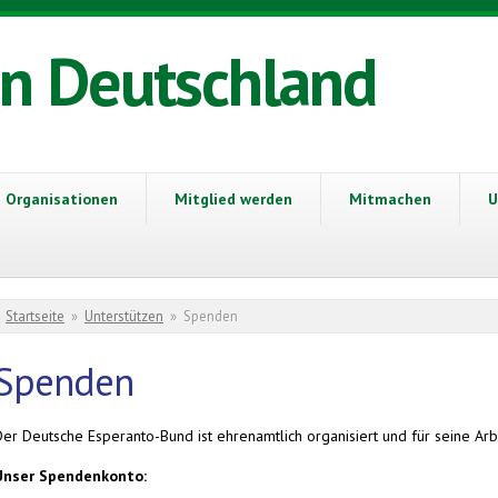
in Deutschland
Organisationen
Mitglied werden
Mitmachen
U
Sie sind hier
Startseite
»
Unterstützen
»
Spenden
Spenden
Der Deutsche Esperanto-Bund ist ehrenamtlich organisiert und für seine A
Unser Spendenkonto: