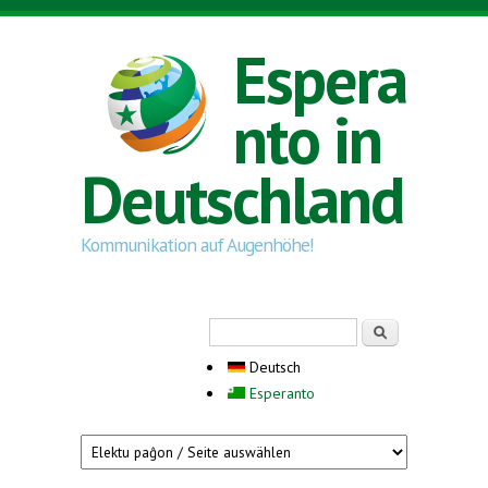
Direkt zum Inhalt
Espera
nto in
Deutschland
Kommunikation auf Augenhöhe!
Suchformular
Suche
Deutsch
Esperanto