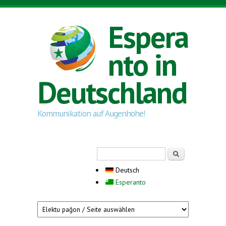
Direkt zum Inhalt
Espera
nto in
Deutschland
Kommunikation auf Augenhöhe!
Suchformular
Suche
Deutsch
Esperanto