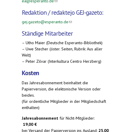
ea@esperanto.de
(link sends e-mail)
Redaktion /
redaktejo
GEJ-gazeto:
gej.gazeto@esperanto.de
(link sends e-mail)
Ständige Mitarbeiter
– Utho Maier (Deutsche Esperanto-Bibliothek)
– Uwe Stecher (öster. Seiten, Rubrik: Aus aller
Welt)
– Peter Zilvar (Interkultura Centro Herzberg)
Kosten
Das Jahresabonnement beinhaltet die
Papierversion, die elektonische Version oder
beides.
(für ordentliche Mitglieder in der Mitgliedschaft
enthalten)
Jahresabonnement
für Nicht-Mitglieder:
19,00 €
bei Versand der Papierversion ins Ausland:
25,00