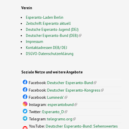
Verein
Esperanto-Laden Berlin
Zeitschrift: Esperanto aktuell
Deutsche Esperanto-Jugend (DEJ)
Deutscher Esperanto-Bund (DEB)
(link is external)
Impressum
Kontaktadressen DEB/ DEJ
DSGVO-Datenschutzerklärung
Soziale Netze und weitere Angebote
Facebook:
Deutscher Esperanto-Bund
(link is
external)
Facebook:
Deutscher Esperanto-Kongress
(link is
external)
Facebook:
Luminesk'
(link is external)
Instagram:
esperantobund
(link is external)
Twitter:
Esperanto_D
(link is external)
Telegram:
telegramo.org
(link is external)
YouTube:
Deutscher Esperanto-Bund: Sehenswertes