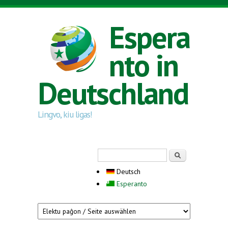
Direkt zum Inhalt
Espera
nto in
Deutschland
Lingvo, kiu ligas!
Suchformular
Suche
Deutsch
Esperanto