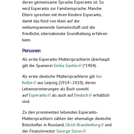
deren gemeinsame Sprache Esperanto ist. So
wird Esperanto zur Familiensprache. Manche
Eltern sprechen mit ihren Kindern Esperanto,
damit das Kind von klein auf die
weltumspannende Gemeinschaft und die
friedliche, internationale Grundhaltung erfahren
kann.
Personen
Als erste Esperanto-Muttersprachlerin überhaupt
gilt die Spanierin
Emilia Gastón
(link is external)
(*1904).
Als erste deutsche Muttersprachlerin gilt
Ino
Kolbe
(link is external)
aus Leipzig (1914–2010), deren
Lebenserinnerungen als Buch sowohl
auf
Esperanto
(link is external)
als auch auf
Deutsch
(link is
erhältlich
sind.
external)
Zu den prominenten lebenden Esperanto-
Muttersprachlern zählen der ehemalige deutsche
Botschafter in Russland,
Ulrich Brandenburg
(link is
und
der Finanzinvestor
George Soros
(link is external)
.
external)