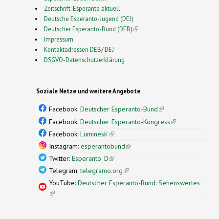
Zeitschrift: Esperanto aktuell
Deutsche Esperanto-Jugend (DEJ)
Deutscher Esperanto-Bund (DEB)
(link is external)
Impressum
Kontaktadressen DEB/ DEJ
DSGVO-Datenschutzerklärung
Soziale Netze und weitere Angebote
Facebook:
Deutscher Esperanto-Bund
(link is
external)
Facebook:
Deutscher Esperanto-Kongress
(link is
external)
Facebook:
Luminesk'
(link is external)
Instagram:
esperantobund
(link is external)
Twitter:
Esperanto_D
(link is external)
Telegram:
telegramo.org
(link is external)
YouTube:
Deutscher Esperanto-Bund: Sehenswertes
(link is external)