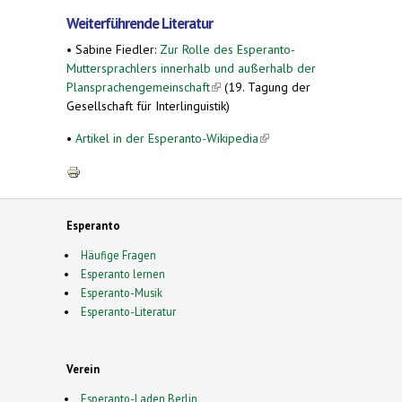
Weiterführende Literatur
•
Sabine Fiedler:
Zur Rolle des Esperanto-
Muttersprachlers innerhalb und außerhalb der
Plansprachengemeinschaft
(link is external)
(19. Tagung der
Gesellschaft für Interlinguistik)
•
Artikel in der Esperanto-Wikipedia
(link is
external)
Esperanto
Häufige Fragen
Esperanto lernen
Esperanto-Musik
Esperanto-Literatur
Verein
Esperanto-Laden Berlin