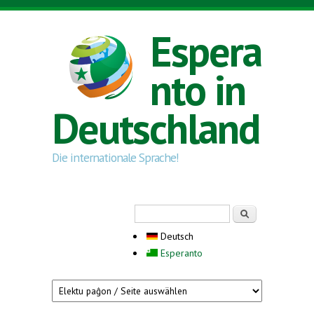
Direkt zum Inhalt
Espera
nto in
Deutschland
Die internationale Sprache!
Suchformular
Suche
Deutsch
Esperanto