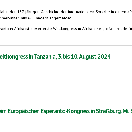
al in der 137-jährigen Geschichte der internationalen Sprache in einem afr
lnehmer/innen aus 66 Ländern angemeldet.
anto in Afrika ist dieser erste Weltkongress in Afrika eine große Freude f
aus 66 Ländern. 3. bis 10. August 2024. Arusha, Tansania
ltkongress in Tanzania, 3. bis 10. August 2024
anzania, 3. bis 10. August 2024
m Europäischen Esperanto-Kongress in Straßburg. Mi. 8.