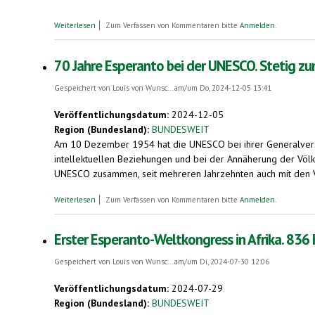
über Tag des Esperanto-Buches am 15. Dezember. Christus-Statue
Weiterlesen
Zum Verfassen von Kommentaren bitte
Anmelden
.
70 Jahre Esperanto bei der UNESCO. Stetig 
Gespeichert von
Louis von Wunsc...
am/um Do, 2024-12-05 13:41
Veröffentlichungsdatum:
2024-12-05
Region (Bundesland):
BUNDESWEIT
Am 10 Dezember 1954 hat die UNESCO bei ihrer Generalversa
intellektuellen Beziehungen und bei der Annäherung der Völke
UNESCO zusammen, seit mehreren Jahrzehnten auch mit den Ve
über 70 Jahre Esperanto bei der UNESCO. Stetig zunehmende 
Weiterlesen
Zum Verfassen von Kommentaren bitte
Anmelden
.
Erster Esperanto-Weltkongress in Afrika. 836 
Gespeichert von
Louis von Wunsc...
am/um Di, 2024-07-30 12:06
Veröffentlichungsdatum:
2024-07-29
Region (Bundesland):
BUNDESWEIT