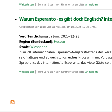
über Esperanto-Frühlingswoche in Bayreuth
Weiterlesen
Zum Verfassen von Kommentaren bitte
Anmelden
.
Warum Esperanto - es gibt doch Englisch? Int
Gespeichert von
Louis von Wunsc...
am/um Do, 2023-12-28 17:01
Veröffentlichungsdatum:
2023-12-28
Region (Bundesland):
Hessen
Stadt:
Wiesbaden
Zum 20. internationalen Esperanto-Neujahrstreffens des Ve
reichhaltiges und abwechslungsreiches Programm mit Vorträg
Sprache ist das internationale Esperanto, das viele Gäste s
über Warum Esperanto - es gibt doch Englisch? Internationale 
Weiterlesen
Zum Verfassen von Kommentaren bitte
Anmelden
.
Seiten