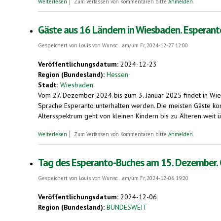
über Esperanto wird 138 Jahre alt (26. Juli 2025). Weltkongre
Weiterlesen
Zum Verfassen von Kommentaren bitte
Anmelden
.
Gäste aus 16 Ländern in Wiesbaden. Esperant
Gespeichert von
Louis von Wunsc...
am/um Fr, 2024-12-27 12:00
Veröffentlichungsdatum:
2024-12-23
Region (Bundesland):
Hessen
Stadt:
Wiesbaden
Vom 27. Dezember 2024 bis zum 3. Januar 2025 findet in Wies
Sprache Esperanto unterhalten werden. Die meisten Gäste kom
Altersspektrum geht von kleinen Kindern bis zu Älteren weit 
über Gäste aus 16 Ländern in Wiesbaden. Esperanto-Neujahrstr
Weiterlesen
Zum Verfassen von Kommentaren bitte
Anmelden
.
Tag des Esperanto-Buches am 15. Dezember. Ch
Gespeichert von
Louis von Wunsc...
am/um Fr, 2024-12-06 19:20
Veröffentlichungsdatum:
2024-12-06
Region (Bundesland):
BUNDESWEIT