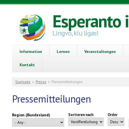
Direkt zum Inhalt
Esperanto 
Lingvo, kiu ligas!
Information
Lernen
Veranstaltungen
Kontakt
Sie sind hier
Startseite
»
Presse
»
Pressemitteilungen
Pressemitteilungen
Region (Bundesland)
Sortieren nach
Order