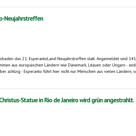
ss in Brünn und neue Anerkennung durch die EU-Kommission
o-Neujahrstreffen
baden das 21. EsperantoLand-Neujahrstreffen statt. Angemeldet sind 141 G
men aus europäischen Ländern wie Dänemark, Litauen oder Ungarn - andere
über achtzig - Esperanto führt hier nicht nur Menschen aus vielen Länder
effen
ristus-Statue in Rio de Janeiro wird grün angestrahlt.