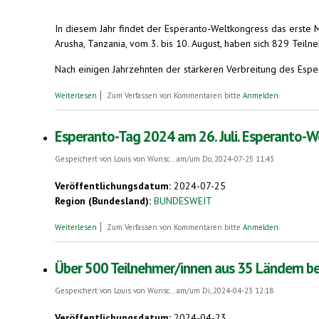
In diesem Jahr findet der Esperanto-Weltkongress das erste M
Arusha, Tanzania, vom 3. bis 10. August, haben sich 829 Tei
Nach einigen Jahrzehnten der stärkeren Verbreitung des Esper
über Erster Esperanto-Weltkongress in Afrika. 836 Kongressgäste 
Weiterlesen
Zum Verfassen von Kommentaren bitte
Anmelden
.
Esperanto-Tag 2024 am 26. Juli. Esperanto-We
Gespeichert von
Louis von Wunsc...
am/um Do, 2024-07-25 11:43
Veröffentlichungsdatum:
2024-07-25
Region (Bundesland):
BUNDESWEIT
über Esperanto-Tag 2024 am 26. Juli. Esperanto-Weltkongress in T
Weiterlesen
Zum Verfassen von Kommentaren bitte
Anmelden
.
Über 500 Teilnehmer/innen aus 35 Ländern bei
Gespeichert von
Louis von Wunsc...
am/um Di, 2024-04-23 12:18
Veröffentlichungsdatum:
2024-04-23