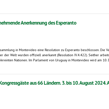
 in Rio de Janeiro wird grün angestrahlt.
zunehmende Anerkennung des Esperanto
mmlung in Montevideo eine Resolution zu Esperanto beschlossen. Die Ver
r der Welt wurden offiziell anerkannt (Resolution IV.4.422). Seither arbe
reinten Nationen. Im Parlament von Uruguay in Montevideo wird am 10. D
Anerkennung des Esperanto
Kongressgäste aus 66 Ländern. 3. bis 10. August 2024. 