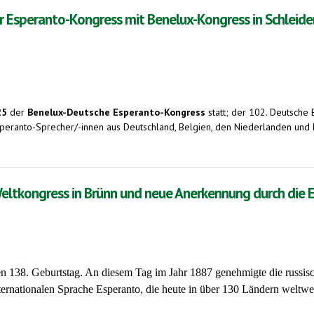
Esperanto-Kongress mit Benelux-Kongress in Schleiden.
25
der
Benelux-Deutsche Esperanto-Kongress
statt; der 102. Deutsche
speranto-Sprecher/-innen aus Deutschland, Belgien, den Niederlanden und
ngress mit Benelux-Kongress in Schleiden. 2. - 5. Oktober 2025
. Weltkongress in Brünn und neue Anerkennung durch di
hren 138. Geburtstag. An diesem Tag im Jahr 1887 genehmigte die russis
ernationalen Sprache Esperanto, die heute in über 130 Ländern weltwei