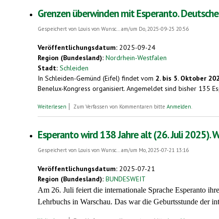
Grenzen überwinden mit Esperanto. Deutscher 
Gespeichert von
Louis von Wunsc...
am/um Do, 2025-09-25 20:56
Veröffentlichungsdatum:
2025-09-24
Region (Bundesland):
Nordrhein-Westfalen
Stadt:
Schleiden
In Schleiden-Gemünd (Eifel) findet vom
2. bis 5. Oktober 20
Benelux-Kongress organisiert. Angemeldet sind bisher 135 E
über Grenzen überwinden mit Esperanto. Deutscher Esperanto-Ko
Weiterlesen
Zum Verfassen von Kommentaren bitte
Anmelden
.
Esperanto wird 138 Jahre alt (26. Juli 2025)
Gespeichert von
Louis von Wunsc...
am/um Mo, 2025-07-21 13:16
Veröffentlichungsdatum:
2025-07-21
Region (Bundesland):
BUNDESWEIT
Am 26. Juli feiert die internationale Sprache Esperanto i
Lehrbuchs in Warschau. Das war die Geburtsstunde der int