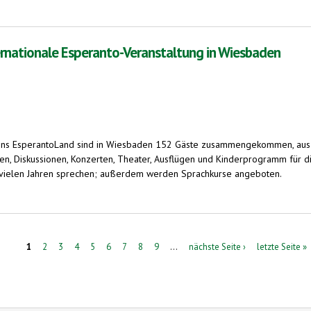
ernationale Esperanto-Veranstaltung in Wiesbaden
reins EsperantoLand sind in Wiesbaden 152 Gäste zusammengekommen, aus 
en, Diskussionen, Konzerten, Theater, Ausflügen und Kinderprogramm für
eit vielen Jahren sprechen; außerdem werden Sprachkurse angeboten.
Esperanto-Veranstaltung in Wiesbaden
1
2
3
4
5
6
7
8
9
…
nächste Seite ›
letzte Seite »