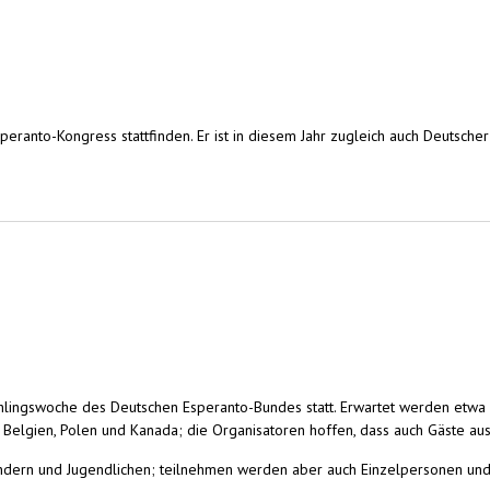
peranto-Kongress stattfinden. Er ist in diesem Jahr zugleich auch Deutsche
n Esperanto-Kongress in Straßburg. Mi. 8. bis So. 12. Mai 2024
Frühlingswoche des Deutschen Esperanto-Bundes statt. Erwartet werden etw
en, Belgien, Polen und Kanada; die Organisatoren hoffen, dass auch Gäst
 Kindern und Jugendlichen; teilnehmen werden aber auch Einzelpersonen un