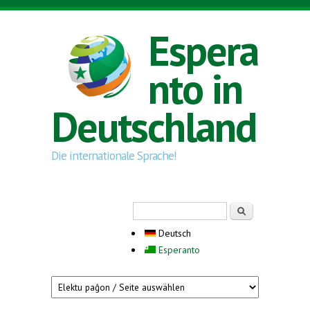
Direkt zum Inhalt
Espera
nto in
Deutschland
Die internationale Sprache!
Suchformular
Suche
Deutsch
Esperanto