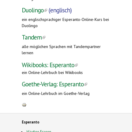
Duolingo
(link is external)
(englisch)
ein englischsprachiger Esperanto-Online-Kurs bei
Duolingo
Tandem
(link is external)
alle möglichen Sprachen mit Tandempartner
lernen
Wikibooks: Esperanto
(link is
ein Online-Lehrbuch bei Wikibooks
external)
Goethe-Verlag: Esperanto
(link is
external)
ein Online-Lehrbuch im Goethe-Verlag
Esperanto
Häufige Fragen