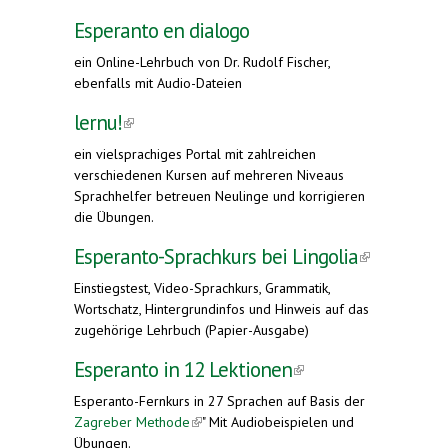
Esperanto en dialogo
ein Online-Lehrbuch von Dr. Rudolf Fischer,
ebenfalls mit Audio-Dateien
lernu!
(link is external)
ein vielsprachiges Portal mit zahlreichen
verschiedenen Kursen auf mehreren Niveaus
Sprachhelfer betreuen Neulinge und korrigieren
die Übungen.
Esperanto-Sprachkurs bei Lingolia
(link is
external)
Einstiegstest, Video-Sprachkurs, Grammatik,
Wortschatz, Hintergrundinfos und Hinweis auf das
zugehörige Lehrbuch (Papier-Ausgabe)
Esperanto in 12 Lektionen
(link is
external)
Esperanto-Fernkurs in 27 Sprachen auf Basis der
Zagreber Methode
(link is external)
" Mit Audiobeispielen und
Übungen.