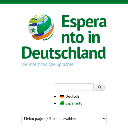
Direkt zum Inhalt
Espera
nto in
Deutschland
Die internationale Sprache!
Suchformular
Suche
Deutsch
Esperanto