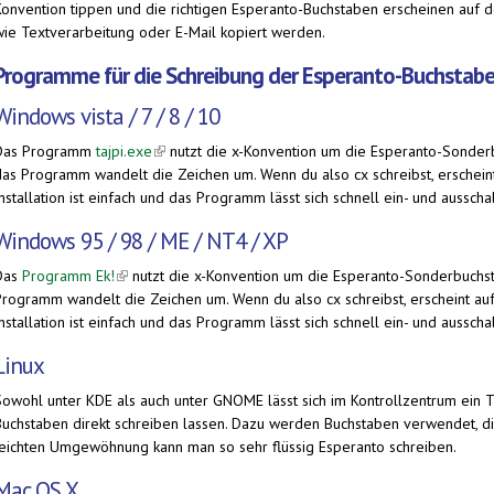
Konvention tippen und die richtigen Esperanto-Buchstaben erscheinen auf
wie Textverarbeitung oder E-Mail kopiert werden.
Programme für die Schreibung der Esperanto-Buchstab
Windows vista / 7 / 8 / 10
Das Programm
tajpi.exe
(link is external)
nutzt die x-Konvention um die Esperanto-Sonderb
das Programm wandelt die Zeichen um. Wenn du also cx schreibst, erscheint
nstallation ist einfach und das Programm lässt sich schnell ein- und ausscha
Windows 95 / 98 / ME / NT4 / XP
Das
Programm Ek!
(link is external)
nutzt die x-Konvention um die Esperanto-Sonderbuchst
Programm wandelt die Zeichen um. Wenn du also cx schreibst, erscheint auf
nstallation ist einfach und das Programm lässt sich schnell ein- und ausscha
Linux
Sowohl unter KDE als auch unter GNOME lässt sich im Kontrollzentrum ein T
Buchstaben direkt schreiben lassen. Dazu werden Buchstaben verwendet, die i
leichten Umgewöhnung kann man so sehr flüssig Esperanto schreiben.
Mac OS X