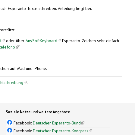
uch Esperanto-Texte schreiben. Anleitung liegt bei.
erstützt.
d
(link is external)
oder über
AnySoftKeyboard
(link is external)
Esperanto-Zeichen sehr einfach
telefono
(link is external)
“
ichen auf iPad und iPhone.
chtschreibung
(link is external)
.
Soziale Netze und weitere Angebote
Facebook:
Deutscher Esperanto-Bund
(link is external)
Facebook:
Deutscher Esperanto-Kongress
(link is external)