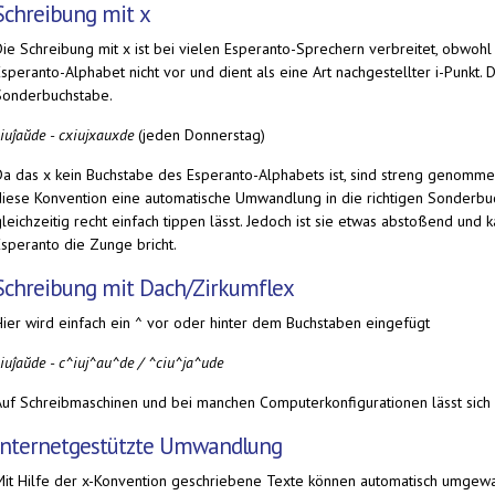
Schreibung mit x
Die Schreibung mit x ist bei vielen Esperanto-Sprechern verbreitet, obwoh
speranto-Alphabet nicht vor und dient als eine Art nachgestellter i-Punkt.
Sonderbuchstabe.
ĉiuĵaŭde
-
cxiujxauxde
(jeden Donnerstag)
Da das x kein Buchstabe des Esperanto-Alphabets ist, sind streng genommen 
diese Konvention eine automatische Umwandlung in die richtigen Sonderbu
gleichzeitig recht einfach tippen lässt. Jedoch ist sie etwas abstoßend un
Esperanto die Zunge bricht.
Schreibung mit Dach/Zirkumflex
Hier wird einfach ein ^ vor oder hinter dem Buchstaben eingefügt
ĉiuĵaŭde
-
c^iuj^au^de / ^ciu^ja^ude
Auf Schreibmaschinen und bei manchen Computerkonfigurationen lässt sich s
Internetgestützte Umwandlung
Mit Hilfe der x-Konvention geschriebene Texte können automatisch umgewan