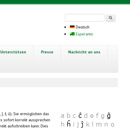
Suchformular
Suche
Deutsch
Esperanto
Unterstützen
Presse
Nachricht an uns
, ĵ, ŝ, ŭ). Sie ermöglichen das
 es sofort korrekt aussprechen
rekt aufschreiben kann. Dies