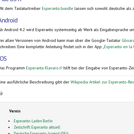
Mit dem Tastaturtreiber
Esperanto.bundle
lassen sich sowohl deutsche als a
Android
Ab Android 4.2 wird Esperanto systemseitig ab Werk als Eingabesprache unt
Bei allen Versionen von Android kann man über die Google-Tastatur
Gboar
chreiben. Eine komplette Anleitung findet sich in der App „
Esperanto en la 
iOS
Das Programm
Esperanta Klavaro
(link is external)
hilft bei der Eingabe von Esperanto-Ze
Eine ausführliche Beschreibung gibt der
Wikipedia Artikel zur Esperanto-Re
Verein
Esperanto-Laden Berlin
Zeitschrift: Esperanto aktuell
Deutsche Esperanto-Jugend (DEJ)