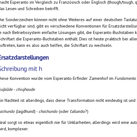
acht Esperanto im Vergleich zu Französisch oder Englisch (though/tough, qui
das Lesen und Schreiben betrifft.
Die Sonderzeichen können nicht ohne Weiteres auf einer deutschen Tastatu
nicht verfügbar sind, gibt es verschiedene Konventionen für Ersatzdarstell
je nach Betriebssystem einfache Lösungen gibt, die Esperanto-Buchstaben k
chriftart die Esperanto-Buchstaben enthält. Dies ist heute praktisch bei al
uftreten, kann es also auch helfen, die Schriftart zu wechseln.
Ersatzdarstellungen
Schreibung mit h
Diese Konvention wurde vom Esperanto-Erfinder Zamenhof im
Fundamento
ĉiuĵaŭde
-
chiujhaude
in Nachteil ist allerdings, dass diese Transformation nicht eindeutig ist un
ĉashundo
(Jagdhund)
-
chashundo
(oder ĉaŝundo?)
Real sorgt so etwas eigentlich nie für Unklarheiten, allerdings wird eine a
wird, komplexer.