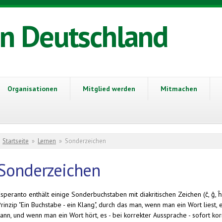
in Deutschland
Organisationen
Mitglied werden
Mitmachen
Sie sind hier
Startseite
»
Lernen
»
Sonderzeichen
Sonderzeichen
Esperanto enthält einige Sonderbu
chstaben mit diakritischen Zeichen (ĉ, ĝ, ĥ
rinzip "Ein Buchstabe - ein Klang", durch das man, wenn man ein Wort liest,
ann, und wenn man ein Wort hört, es - bei korrekter Aussprache - sofort kor