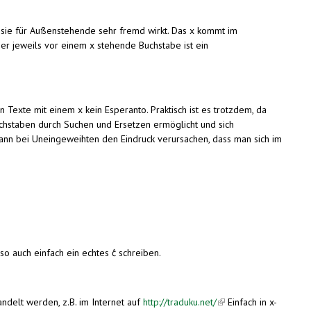
l sie für Außenstehende sehr fremd wirkt. Das x kommt im
 Der jeweils vor einem x stehende Buchstabe ist ein
Texte mit einem x kein Esperanto. Praktisch ist es trotzdem, da
chstaben durch Suchen und Ersetzen ermöglicht und sich
d kann bei Uneingeweihten den Eindruck verursachen, dass man sich im
o auch einfach ein echtes ĉ schreiben.
delt werden, z.B. im Internet auf
http://traduku.net/
(link is external)
Einfach in x-