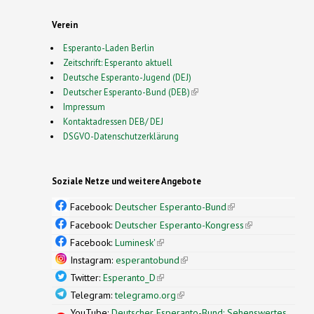
Verein
Esperanto-Laden Berlin
Zeitschrift: Esperanto aktuell
Deutsche Esperanto-Jugend (DEJ)
Deutscher Esperanto-Bund (DEB)
(link is external)
Impressum
Kontaktadressen DEB/ DEJ
DSGVO-Datenschutzerklärung
Soziale Netze und weitere Angebote
Facebook:
Deutscher Esperanto-Bund
(link is
external)
Facebook:
Deutscher Esperanto-Kongress
(link is
external)
Facebook:
Luminesk'
(link is external)
Instagram:
esperantobund
(link is external)
Twitter:
Esperanto_D
(link is external)
Telegram:
telegramo.org
(link is external)
YouTube:
Deutscher Esperanto-Bund: Sehenswertes