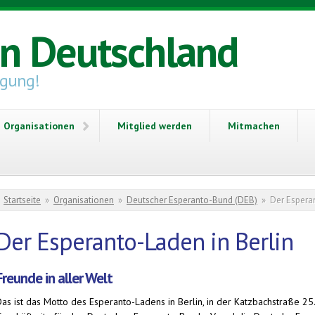
in Deutschland
igung!
Organisationen
Mitglied werden
Mitmachen
Sie sind hier
Startseite
»
Organisationen
»
Deutscher Esperanto-Bund (DEB)
»
Der Esperan
Der Esperanto-Laden in Berlin
Freunde in aller Welt
as ist das Motto des Esperanto-Ladens in Berlin, in der Katzbachstraße 25. H