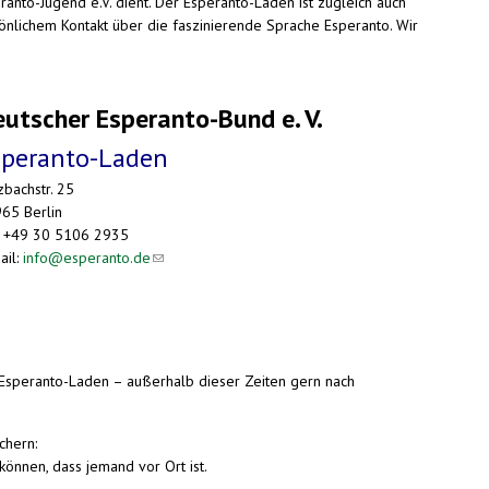
anto-Jugend e.V. dient. Der Esperanto-Laden ist zugleich auch
sönlichem Kontakt über die faszinierende Sprache Esperanto. Wir
utscher Esperanto-Bund e. V.
speranto-Laden
zbachstr. 25
65 Berlin
: +49 30 5106 2935
ail:
info@esperanto.de
(link sends e-mail)
Esperanto-Laden – außerhalb dieser Zeiten gern nach
chern:
können, dass jemand vor Ort ist.