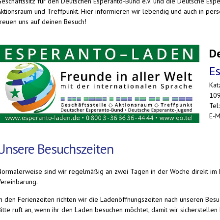
Geschäftssitz für den Deutschen Esperanto-Bund e.V. und die Deutsche Esper
Aktionsraum und Treffpunkt. Hier informieren wir lebendig und auch in per
freuen uns auf deinen Besuch!
De
E
Kat
109
Tel
E-M
Unsere Besuchszeiten
Normalerweise sind wir regelmäßig an zwei Tagen in der Woche direkt im 
Vereinbarung.
In den Ferienzeiten richten wir die Ladenöffnungszeiten nach unseren Besu
itte ruft an, wenn ihr den Laden besuchen möchtet, damit wir sicherstellen 