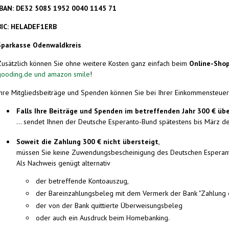
IBAN:
DE32 5085 1952 0040 1145 71
BIC: HELADEF1ERB
Sparkasse Odenwaldkreis
Zusätzlich können Sie ohne weitere Kosten ganz einfach beim
Online-Shop
gooding.de und amazon smile
!
Ihre Mitgliedsbeiträge und Spenden können Sie bei Ihrer Einkommensteue
Falls Ihre Beiträge und Spenden im betreffenden Jahr 300 € über
... sendet Ihnen der Deutsche Esperanto-Bund spätestens bis März 
Soweit die Zahlung 300 € nicht übersteigt
,
müssen Sie keine Zuwendungsbescheinigung des Deutschen Esperanto-
Als Nachweis genügt alternativ
der betreffende Kontoauszug,
der Bareinzahlungsbeleg mit dem Vermerk der Bank "Zahlung e
der von der Bank quittierte Überweisungsbeleg
oder auch ein Ausdruck beim Homebanking.