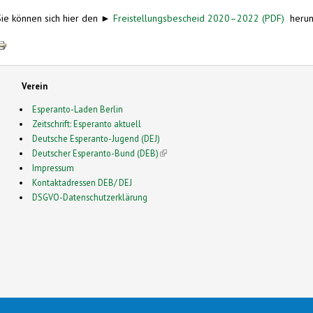
Sie können sich hier den ►
Freistellungsbescheid 2020–2022 (PDF)
herun
Verein
Esperanto-Laden Berlin
Zeitschrift: Esperanto aktuell
Deutsche Esperanto-Jugend (DEJ)
Deutscher Esperanto-Bund (DEB)
(link is external)
Impressum
Kontaktadressen DEB/ DEJ
DSGVO-Datenschutzerklärung
2026 Esperanto in Deutschland- This is a Free Drupal Theme