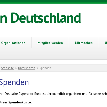
in Deutschland
Organisationen
Mitglied werden
Mitmachen
U
Sie sind hier
Startseite
»
Unterstützen
»
Spenden
Spenden
Der Deutsche Esperanto-Bund ist ehrenamtlich organisiert und für seine A
Unser Spendenkonto: