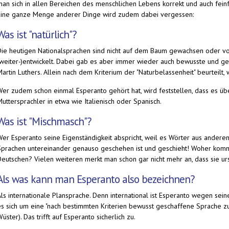
man sich in allen Bereichen des menschlichen Lebens korrekt und auch feinf
Eine ganze Menge anderer Dinge wird zudem dabei vergessen:
Was ist "natürlich"?
Die heutigen Nationalsprachen sind nicht auf dem Baum gewachsen oder vo
(weiter-)entwickelt. Dabei gab es aber immer wieder auch bewusste und ge
Martin Luthers. Allein nach dem Kriterium der "Naturbelassenheit" beurteilt
Wer zudem schon einmal Esperanto gehört hat, wird feststellen, dass es über
uttersprachler in etwa wie Italienisch oder Spanisch.
Was ist "Mischmasch"?
Wer Esperanto seine Eigenständigkeit abspricht, weil es Wörter aus andere
Sprachen untereinander genauso geschehen ist und geschieht! Woher komm
Deutschen? Vielen weiteren merkt man schon gar nicht mehr an, dass sie u
Als was kann man Esperanto also bezeichnen?
Als internationale Plansprache. Denn international ist Esperanto wegen sei
es sich um eine "nach bestimmten Kriterien bewusst geschaffene Sprache zu
üster). Das trifft auf Esperanto sicherlich zu.