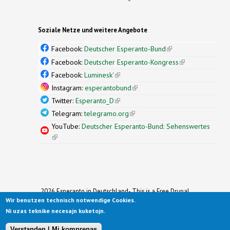
Soziale Netze und weitere Angebote
Facebook:
Deutscher Esperanto-Bund
(link is
external)
Facebook:
Deutscher Esperanto-Kongress
(link is
external)
Facebook:
Luminesk'
(link is external)
Instagram:
esperantobund
(link is external)
Twitter:
Esperanto_D
(link is external)
Telegram:
telegramo.org
(link is external)
YouTube:
Deutscher Esperanto-Bund: Sehenswertes
(link is external)
2026 Esperanto in Deutschland- This is a Free Drupal
Wir benutzen technisch notwendige Cookies.
Theme
Ported to Drupal for the Open Source Community by
Ni uzas teknike necesajn kuketojn.
Drupalizing
(link is external)
, a Project of
More than (just) Themes
(link is
.
Original design by
Simple Themes
.
(link is
external)
Verstanden | Mi komprenas