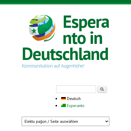
Direkt zum Inhalt
Espera
nto in
Deutschland
Kommunikation auf Augenhöhe!
Suchformular
Suche
Deutsch
Esperanto