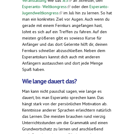
Veranstaltung
wie das
JES
(link is external)
an Silvester, den
Esperanto- Weltkongress
(link is external)
oder den
Esperanto-
Jugendweltkongress
(link is external)
im Juli hin zu lernen. So hat
man ein konkretes Ziel vor Augen. Auch wenn du
gerade mit einem Fernkurs angefangen hast,
lohnt es sich auf ein Treffen zu fahren. Auf den
meisten größeren gibt es sowieso Kurse für
Anfänger und das dort Gelernte hilft dir, deinen
Fernkurs schneller abzuschließen. Neben dem
Esperantokurs kannst dich auch mit anderen
Anfängern austauschen und dort jede Menge
Spaß haben.
Wie lange dauert das?
Man kann nicht pauschal sagen, wie lange es
dauert, bis man Esperanto sprechen kann. Das
hängt stark von der persönlichen Motivation ab.
Kenntnisse anderer Sprachen erleichtern natürlich
das Lernen. Die meisten brauchen rund vierzig
Unterrichtsstunden um die Grammatik und einen
Grundwortschatz zu lernen und anschließend