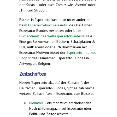
der Koran – oder auch Comics wie „Asterix“ oder
„Tim und Struppi“.
Bücher in Esperanto kann man unter anderem
beim
Esperanto-Buchversand
(link is external)
des Deutschen
Esperanto-Bundes bestellen oder beim
Bücherdienst des Weltesperantobundes
(link is
UEA.
Eine große Auswahl an Büchern, Schallplatten &
external)
CDs, Aufklebern oder auch Briefmarken mit
Esperanto-Motiven bietet der
Esperanto-Internet-
Shop
(link is external)
des Flämischen Esperanto-Bundes in
Antwerpen, Belgien.
Zeitschriften
Neben "Esperanto aktuell", der Zeitschrift des
Deutschen Esperanto-Bundes, gibt es zahlreiche
weitere Zeitschriften in Esperanto, zum Beispiel:
Monato
(link is external)
- ein monatlich erscheinendes
Nachrichtenmagazin auf Esperanto über
Politik und Zeitgeschichte