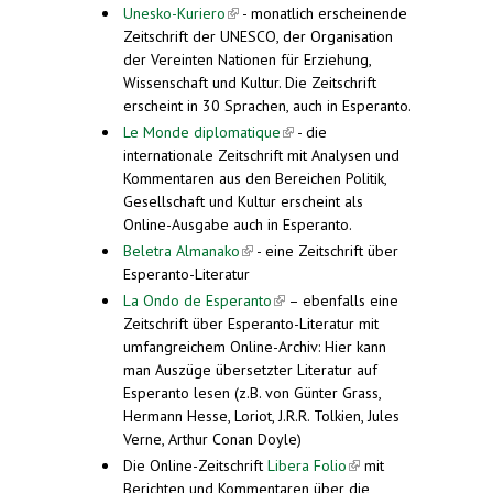
Unesko-Kuriero
(link is external)
- monatlich erscheinende
Zeitschrift der UNESCO, der Organisation
der Vereinten Nationen für Erziehung,
Wissenschaft und Kultur. Die Zeitschrift
erscheint in 30 Sprachen, auch in Esperanto.
Le Monde diplomatique
(link is external)
- die
internationale Zeitschrift mit Analysen und
Kommentaren aus den Bereichen Politik,
Gesellschaft und Kultur erscheint als
Online-Ausgabe auch in Esperanto.
Beletra Almanako
(link is external)
- eine Zeitschrift über
Esperanto-Literatur
La Ondo de Esperanto
(link is external)
– ebenfalls eine
Zeitschrift über Esperanto-Literatur mit
umfangreichem Online-Archiv: Hier kann
man Auszüge übersetzter Literatur auf
Esperanto lesen (z.B. von Günter Grass,
Hermann Hesse, Loriot, J.R.R. Tolkien, Jules
Verne, Arthur Conan Doyle)
Die Online-Zeitschrift
Libera Folio
(link is
mit
Berichten und Kommentaren über die
external)