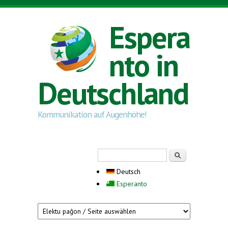
Direkt zum Inhalt
Espera
nto in
Deutschland
Kommunikation auf Augenhöhe!
Suchformular
Suche
Deutsch
Esperanto