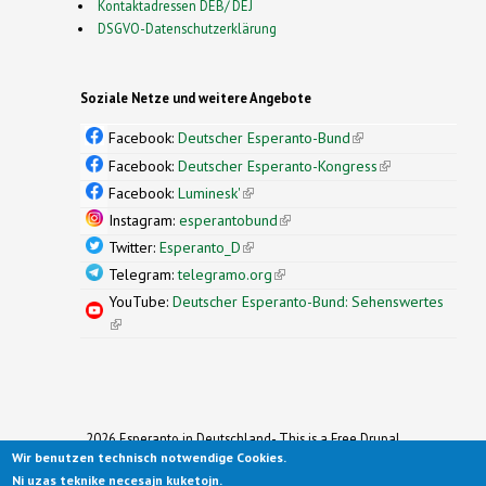
Kontaktadressen DEB/ DEJ
DSGVO-Datenschutzerklärung
Soziale Netze und weitere Angebote
Facebook:
Deutscher Esperanto-Bund
(link is
external)
Facebook:
Deutscher Esperanto-Kongress
(link is
external)
Facebook:
Luminesk'
(link is external)
Instagram:
esperantobund
(link is external)
Twitter:
Esperanto_D
(link is external)
Telegram:
telegramo.org
(link is external)
YouTube:
Deutscher Esperanto-Bund: Sehenswertes
(link is external)
2026 Esperanto in Deutschland- This is a Free Drupal
Wir benutzen technisch notwendige Cookies.
Theme
Ported to Drupal for the Open Source Community by
Ni uzas teknike necesajn kuketojn.