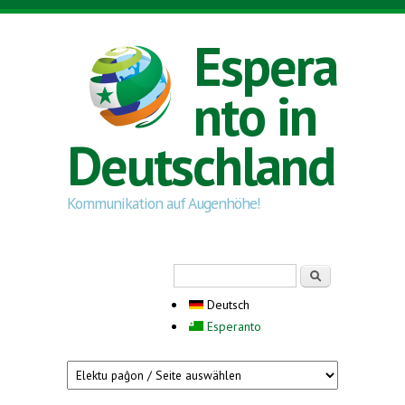
Direkt zum Inhalt
Espera
nto in
Deutschland
Kommunikation auf Augenhöhe!
Suchformular
Suche
Deutsch
Esperanto