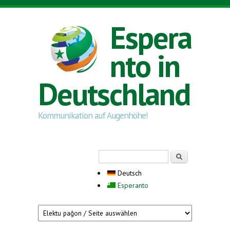
Direkt zum Inhalt
Espera
nto in
Deutschland
Kommunikation auf Augenhöhe!
Suchformular
Suche
Deutsch
Esperanto