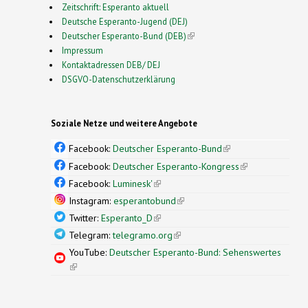
Zeitschrift: Esperanto aktuell
Deutsche Esperanto-Jugend (DEJ)
Deutscher Esperanto-Bund (DEB)
(link is external)
Impressum
Kontaktadressen DEB/ DEJ
DSGVO-Datenschutzerklärung
Soziale Netze und weitere Angebote
Facebook:
Deutscher Esperanto-Bund
(link is
external)
Facebook:
Deutscher Esperanto-Kongress
(link is
external)
Facebook:
Luminesk'
(link is external)
Instagram:
esperantobund
(link is external)
Twitter:
Esperanto_D
(link is external)
Telegram:
telegramo.org
(link is external)
YouTube:
Deutscher Esperanto-Bund: Sehenswertes
(link is external)