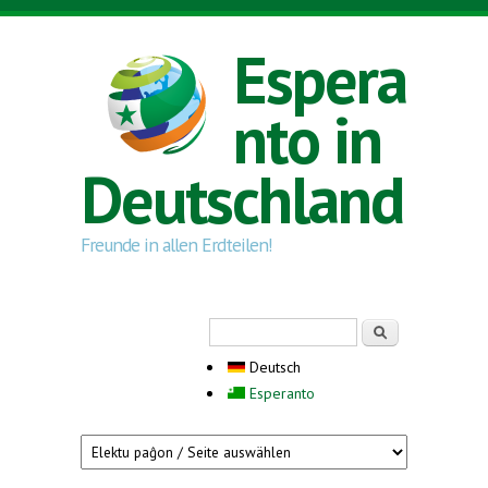
Direkt zum Inhalt
Espera
nto in
Deutschland
Freunde in allen Erdteilen!
Suchformular
Suche
Deutsch
Esperanto