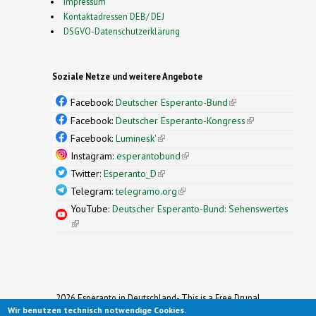
Impressum
Kontaktadressen DEB/ DEJ
DSGVO-Datenschutzerklärung
Soziale Netze und weitere Angebote
Facebook:
Deutscher Esperanto-Bund
(link is
external)
Facebook:
Deutscher Esperanto-Kongress
(link is
external)
Facebook:
Luminesk'
(link is external)
Instagram:
esperantobund
(link is external)
Twitter:
Esperanto_D
(link is external)
Telegram:
telegramo.org
(link is external)
YouTube:
Deutscher Esperanto-Bund: Sehenswertes
(link is external)
2026 Esperanto in Deutschland- This is a Free Drupal
Wir benutzen technisch notwendige Cookies.
Theme