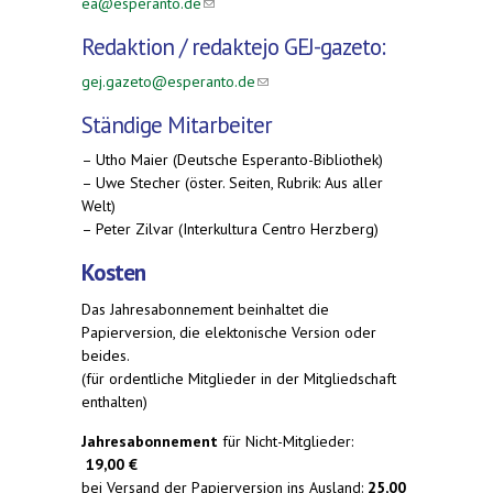
ea@esperanto.de
(link sends e-mail)
Redaktion /
redaktejo
GEJ-gazeto:
gej.gazeto@esperanto.de
(link sends e-mail)
Ständige Mitarbeiter
– Utho Maier (Deutsche Esperanto-Bibliothek)
– Uwe Stecher (öster. Seiten, Rubrik: Aus aller
Welt)
– Peter Zilvar (Interkultura Centro Herzberg)
Kosten
Das Jahresabonnement beinhaltet die
Papierversion, die elektonische Version oder
beides.
(für ordentliche Mitglieder in der Mitgliedschaft
enthalten)
Jahresabonnement
für Nicht-Mitglieder:
19,00 €
bei Versand der Papierversion ins Ausland:
25,00