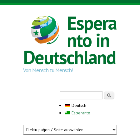
Direkt zum Inhalt
Espera
nto in
Deutschland
Von Mensch zu Mensch!
Suchformular
Suche
Deutsch
Esperanto