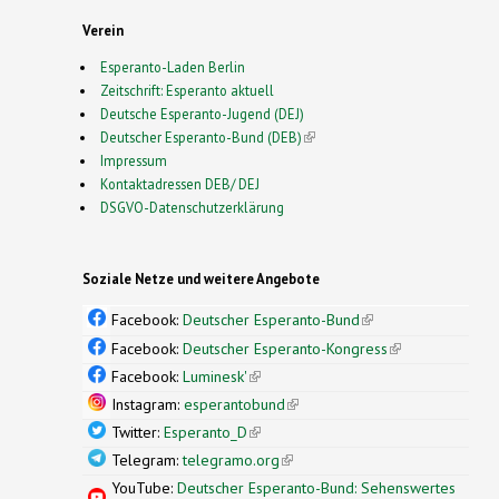
Verein
Esperanto-Laden Berlin
Zeitschrift: Esperanto aktuell
Deutsche Esperanto-Jugend (DEJ)
Deutscher Esperanto-Bund (DEB)
(link is external)
Impressum
Kontaktadressen DEB/ DEJ
DSGVO-Datenschutzerklärung
Soziale Netze und weitere Angebote
Facebook:
Deutscher Esperanto-Bund
(link is
external)
Facebook:
Deutscher Esperanto-Kongress
(link is
external)
Facebook:
Luminesk'
(link is external)
Instagram:
esperantobund
(link is external)
Twitter:
Esperanto_D
(link is external)
Telegram:
telegramo.org
(link is external)
YouTube:
Deutscher Esperanto-Bund: Sehenswertes