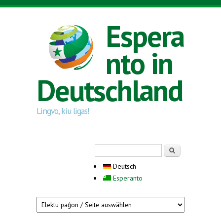
Direkt zum Inhalt
Espera
nto in
Deutschland
Lingvo, kiu ligas!
Suchformular
Suche
Deutsch
Esperanto