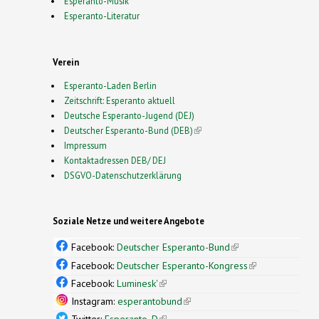
Esperanto-Musik
Esperanto-Literatur
Verein
Esperanto-Laden Berlin
Zeitschrift: Esperanto aktuell
Deutsche Esperanto-Jugend (DEJ)
Deutscher Esperanto-Bund (DEB)
(link is external)
Impressum
Kontaktadressen DEB/ DEJ
DSGVO-Datenschutzerklärung
Soziale Netze und weitere Angebote
Facebook:
Deutscher Esperanto-Bund
(link is
external)
Facebook:
Deutscher Esperanto-Kongress
(link is
external)
Facebook:
Luminesk'
(link is external)
Instagram:
esperantobund
(link is external)
Twitter:
Esperanto_D
(link is external)