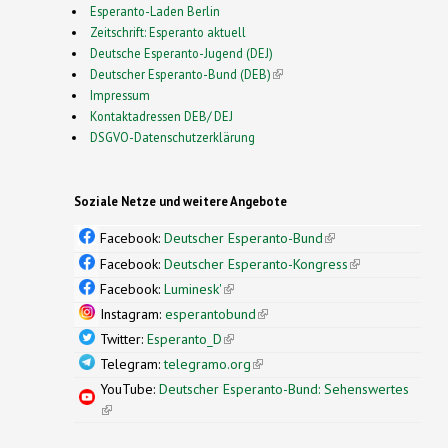
Esperanto-Laden Berlin
Zeitschrift: Esperanto aktuell
Deutsche Esperanto-Jugend (DEJ)
Deutscher Esperanto-Bund (DEB)
(link is external)
Impressum
Kontaktadressen DEB/ DEJ
DSGVO-Datenschutzerklärung
Soziale Netze und weitere Angebote
Facebook:
Deutscher Esperanto-Bund
(link is
external)
Facebook:
Deutscher Esperanto-Kongress
(link is
external)
Facebook:
Luminesk'
(link is external)
Instagram:
esperantobund
(link is external)
Twitter:
Esperanto_D
(link is external)
Telegram:
telegramo.org
(link is external)
YouTube:
Deutscher Esperanto-Bund: Sehenswertes
(link is external)