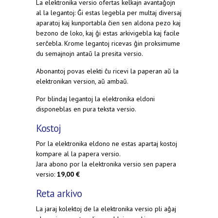
La elektronika versio ofertas kelkajn avantaĝojn
al la legantoj: Ĝi estas legebla per multaj diversaj
aparatoj kaj kunportabla ĉien sen aldona pezo kaj
bezono de loko, kaj ĝi estas arkivigebla kaj facile
serĉebla. Krome legantoj ricevas ĝin proksimume
du semajnojn antaŭ la presita versio.
Abonantoj povas elekti ĉu ricevi la paperan aŭ la
elektronikan version, aŭ ambaŭ.
Por blindaj legantoj la elektronika eldoni
disponeblas en pura teksta versio.
Kostoj
Por la elektronika eldono ne estas apartaj kostoj
kompare al la papera versio.
Jara abono por la elektronika versio sen papera
versio:
19,00 €
Reta arkivo
La jaraj kolektoj de la elektronika versio pli aĝaj