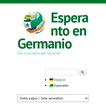
Skip to main content
Espera
nto en
Germanio
Die internationale Sprache!
Search form
Serĉi
Deutsch
Esperanto