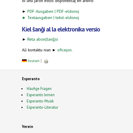
ol unu jaron estos disponeblaj en arkivo:
►
PDF-Ausgaben | PDF-eldonoj
►
Textausgaben | tekst-eldonoj
Kiel ŝanĝi al la elektronika versio
►
Reta abon(ŝanĝ)o
Aŭ kontaktu nian ►
oficejon
.
Deutsch
Esperanto
Häufige Fragen
Esperanto lernen
Esperanto-Musik
Esperanto-Literatur
Verein