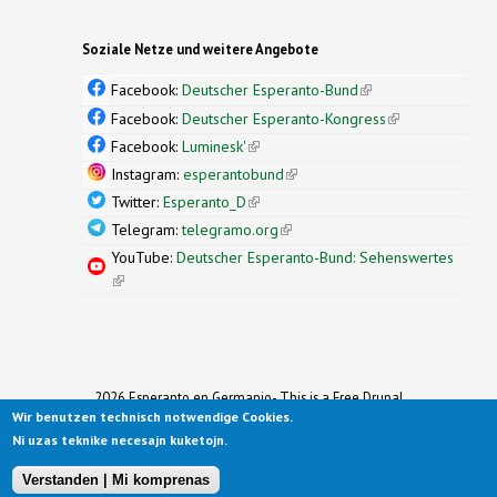
Soziale Netze und weitere Angebote
Facebook:
Deutscher Esperanto-Bund
(link is
external)
Facebook:
Deutscher Esperanto-Kongress
(link is
external)
Facebook:
Luminesk'
(link is external)
Instagram:
esperantobund
(link is external)
Twitter:
Esperanto_D
(link is external)
Telegram:
telegramo.org
(link is external)
YouTube:
Deutscher Esperanto-Bund: Sehenswertes
(link is external)
2026 Esperanto en Germanio- This is a Free Drupal
Wir benutzen technisch notwendige Cookies.
Theme
Ported to Drupal for the Open Source Community by
Ni uzas teknike necesajn kuketojn.
Drupalizing
(link is external)
, a Project of
More than (just) Themes
(link is
.
Original design by
Simple Themes
.
(link is
external)
Verstanden | Mi komprenas