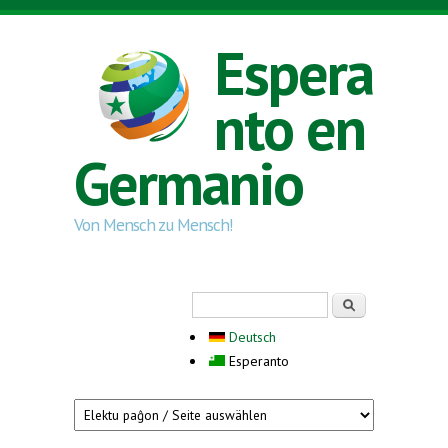
Skip to main content
Espera
nto en
Germanio
Von Mensch zu Mensch!
Search form
Serĉi
Deutsch
Esperanto