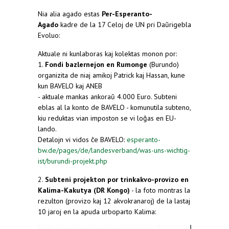
Nia alia agado estas
Per-Esperanto-
Agado
kadre de la 17 Celoj de UN pri Daŭrigebla
Evoluo:
Aktuale ni kunlaboras kaj kolektas monon por:
1.
Fondi bazlernejon en Rumonge
(Burundo)
organizita de niaj amikoj Patrick kaj Hassan, kune
kun BAVELO kaj ANEB
- aktuale mankas ankoraŭ 4.000 Euro. Subteni
eblas al la konto de BAVELO - komunutila subteno,
kiu reduktas vian imposton se vi loĝas en EU-
lando.
Detalojn vi vidos ĉe BAVELO:
esperanto-
bw.de/pages/de/landesverband/was-uns-wichtig-
ist/burundi-projekt.php
(link is external)
2.
Subteni projekton por trinkakvo-provizo en
Kalima-Kakutya (DR Kongo)
- la foto montras la
rezulton (provizo kaj 12 akvokranaroj) de la lastaj
10 jaroj en la apuda urboparto Kalima: