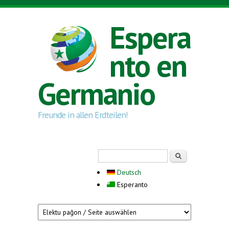
Skip to main content
Espera
nto en
Germanio
Freunde in allen Erdteilen!
Search form
Serĉi
Deutsch
Esperanto