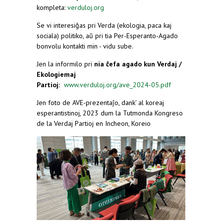
kompleta:
verduloj.org
(link is external)
Se vi interesiĝas pri Verda (ekologia, paca kaj
sociala) politiko, aŭ pri tia Per-Esperanto-Agado
bonvolu kontakti min - vidu sube.
Jen la informilo pri
nia ĉefa agado kun Verdaj /
Ekologiemaj
Partioj:
www.verduloj.org/ave_2024-05.pdf
(link is
external)
Jen foto de AVE-prezentaĵo, dank' al koreaj
esperantistinoj, 2023 dum la Tutmonda Kongreso
de la Verdaj Partioj en Incheon, Koreio