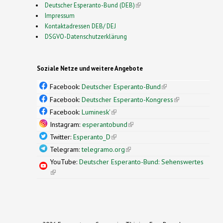
Deutscher Esperanto-Bund (DEB)
(link is external)
Impressum
Kontaktadressen DEB/ DEJ
DSGVO-Datenschutzerklärung
Soziale Netze und weitere Angebote
Facebook:
Deutscher Esperanto-Bund
(link is
external)
Facebook:
Deutscher Esperanto-Kongress
(link is
external)
Facebook:
Luminesk'
(link is external)
Instagram:
esperantobund
(link is external)
Twitter:
Esperanto_D
(link is external)
Telegram:
telegramo.org
(link is external)
YouTube:
Deutscher Esperanto-Bund: Sehenswertes
(link is external)