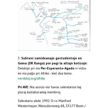
3.
Subteni samideanajn gestudentojn en
Goma (DR Kongo) por pagi la altajn kotizojn:
Detalojn pri nia
Per-Esperanto-Agado
vi vidos
en nia paĝo pri Afriko - kiel dua temo.
verduloj.org/afriko
(link is external)
Pri AVE:
Nia asocio nur havas sekretarion kaj
pluraj kunlaborantaj membroj.
Sekretario ekde 1992: D-ro Manfred
Westermayer, Weissdornweg 68, 53177 Bonn /