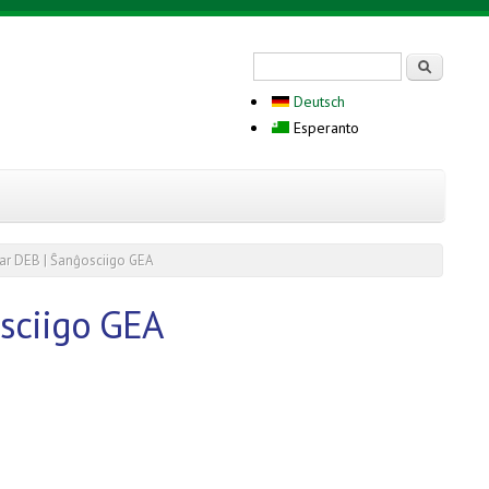
Search form
Serĉi
Deutsch
Esperanto
r DEB | Ŝanĝosciigo GEA
sciigo GEA