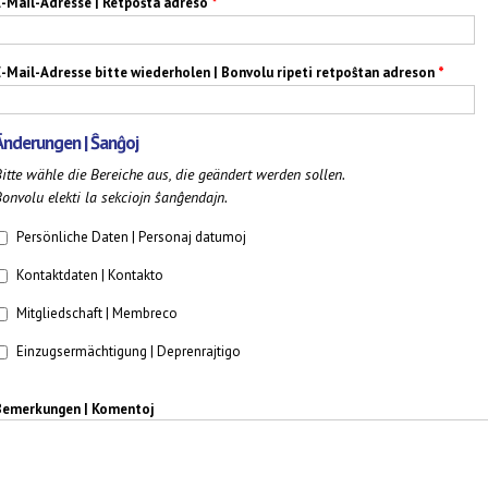
E-Mail-Adresse | Retpoŝta adreso
*
E-Mail-Adresse bitte wiederholen | Bonvolu ripeti retpoŝtan adreson
*
Änderungen | Ŝanĝoj
itte wähle die Bereiche aus, die geändert werden sollen.
onvolu elekti la sekciojn ŝanĝendajn.
Persönliche Daten | Personaj datumoj
Persönliche Daten | Personaj datumoj
Kontaktdaten | Kontakto
Kontaktdaten | Kontakto
Mitgliedschaft | Membreco
Mitgliedschaft | Membreco
Einzugsermächtigung | Deprenrajtigo
Einzugsermächtigung | Deprenrajtigo
Bemerkungen | Komentoj