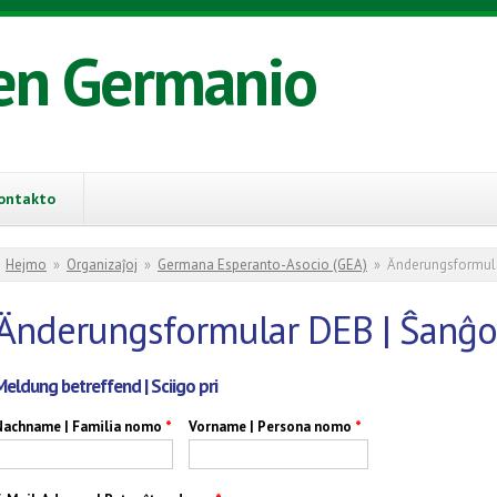
en Germanio
ontakto
You are here
Hejmo
»
Organizaĵoj
»
Germana Esperanto-Asocio (GEA)
»
Änderungsformula
Änderungsformular DEB | Ŝanĝo
Meldung betreffend | Sciigo pri
Nachname | Familia nomo
*
Vorname | Persona nomo
*