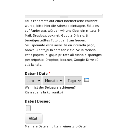
Falls Esperanto auf einer Internetseite erwähnt
wurde, bitte hier die Adresse eintragen. Falls es
auf Papier war, würden wir uns über ein mittels E-
Mail, Dropbox, box.net, Google Drive o. ä.
bereitgestelltes Foto oder Scan freuen.
Se Esperanto estis menciita en interreta paĝo,
bonvolu entajpi la adreson ĉi tie. Se la mencio
estis papera, ni ĝojus pri foto aŭ skano disponigita
per retpoŝto, Dropbox, box.net, Google Drive aŭ
alia kanalo.
Datum | Dato
*
Jaro
Monato
Tago
Wann ist der Beitrag erschienen?
Kiam aperis la komuniko?
Datei | Dosiero
Mehrere Dateien bitte in einer .zip-Datei