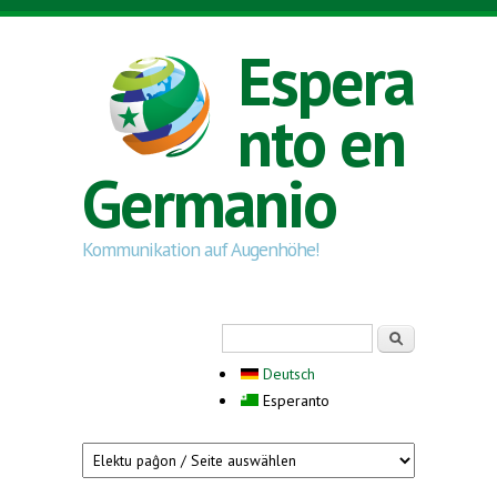
Skip to main content
Espera
nto en
Germanio
Kommunikation auf Augenhöhe!
Search form
Serĉi
Deutsch
Esperanto