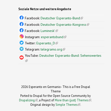
Soziale Netze und weitere Angebote
Facebook:
Deutscher Esperanto-Bund
(link is
external)
Facebook:
Deutscher Esperanto-Kongress
(link is
external)
Facebook:
Luminesk'
(link is external)
Instagram:
esperantobund
(link is external)
Twitter:
Esperanto_D
(link is external)
Telegram:
telegramo.org
(link is external)
YouTube:
Deutscher Esperanto-Bund: Sehenswertes
(link is external)
2026 Esperanto en Germanio- This is a Free Drupal
Theme
Ported to Drupal for the Open Source Community by
Drupalizing
(link is external)
, a Project of
More than (just) Themes
(link is
.
Original design by
Simple Themes
.
(link is
external)
external)