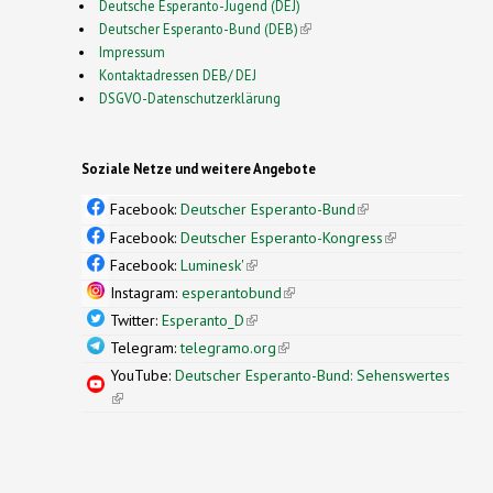
Deutsche Esperanto-Jugend (DEJ)
Deutscher Esperanto-Bund (DEB)
(link is external)
Impressum
Kontaktadressen DEB/ DEJ
DSGVO-Datenschutzerklärung
Soziale Netze und weitere Angebote
Facebook:
Deutscher Esperanto-Bund
(link is
external)
Facebook:
Deutscher Esperanto-Kongress
(link is
external)
Facebook:
Luminesk'
(link is external)
Instagram:
esperantobund
(link is external)
Twitter:
Esperanto_D
(link is external)
Telegram:
telegramo.org
(link is external)
YouTube:
Deutscher Esperanto-Bund: Sehenswertes
(link is external)