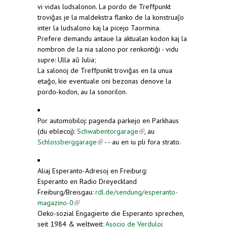
vi vidas ludsalonon. La pordo de Treffpunkt
troviĝas je la maldekstra flanko de la konstruaĵo
inter la ludsalono kaj la picejo Taormina.
Prefere demandu antaue la aktualan kodon kaj la
nombron de la nia salono por renkontiĝi - vidu
supre: Ulla aŭ Julia;
La salonoj de Treffpunkt troviĝas en la unua
etaĝo, kie eventuale oni bezonas denove la
pordo-kodon, au la sonorilon.
Por automobiloj: pagenda parkejo en Parkhaus
(du eblecoj):
Schwabentorgarage
(link is external)
, au
Schlossberggarage
(link is external)
- - au en iu pli fora strato.
Aliaj Esperanto-Adresoj en Freiburg:
Esperanto en Radio Dreyeckland
Freiburg/Breisgau:
rdl.de/sendung/esperanto-
magazino-0
(link is external)
Oeko-sozial Engagierte die Esperanto sprechen,
seit 1984 & weltweit:
Asocio de Verduloj