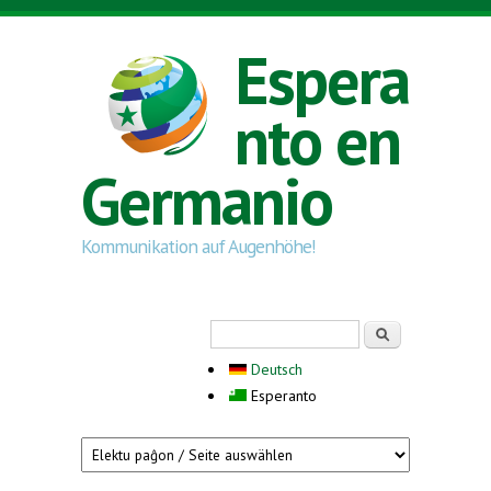
Skip to main content
Espera
nto en
Germanio
Kommunikation auf Augenhöhe!
Search form
Serĉi
Deutsch
Esperanto