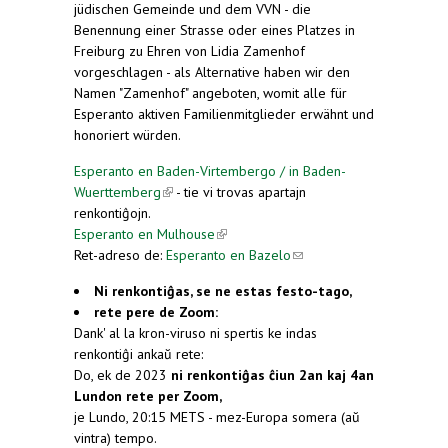
jüdischen Gemeinde und dem VVN - die
Benennung einer Strasse oder eines Platzes in
Freiburg zu Ehren von Lidia Zamenhof
vorgeschlagen - als Alternative haben wir den
Namen "Zamenhof" angeboten, womit alle für
Esperanto aktiven Familienmitglieder erwähnt und
honoriert würden.
Esperanto en Baden-Virtembergo / in Baden-
Wuerttemberg
(link is external)
- tie vi trovas apartajn
renkontiĝojn.
Esperanto en Mulhouse
(link is external)
Ret-adreso de:
Esperanto en Bazelo
(link sends e-
mail)
Ni renkontiĝas, se ne estas festo-tago,
rete pere de Zoom:
Dank' al la kron-viruso ni spertis ke indas
renkontiĝi ankaŭ rete:
Do, ek de 2023
ni renkontiĝas ĉiun 2an kaj 4an
Lundon rete per Zoom,
je Lundo, 20:15 METS - mez-Europa somera (aŭ
vintra) tempo.