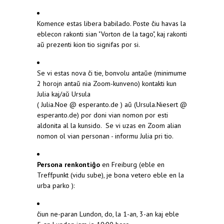
Komence estas libera babilado. Poste ĉiu havas la
eblecon rakonti sian "Vorton de la tago", kaj rakonti
aŭ prezenti kion tio signifas por si.
Se vi estas nova ĉi tie, bonvolu antaŭe (minimume
2 horojn antaŭ nia Zoom-kunveno) kontakti kun
Julia kaj/aŭ Ursula
( Julia.Noe @ esperanto.de ) aŭ (Ursula.Niesert @
esperanto.de) por doni vian nomon por esti
aldonita al la kunsido. Se vi uzas en Zoom alian
nomon ol vian personan - informu Julia pri tio.
Persona renkontiĝo
en Freiburg (eble en
Treffpunkt (vidu sube), je bona vetero eble en la
urba parko ):
ĉiun ne-paran Lundon, do, la 1-an, 3-an kaj eble