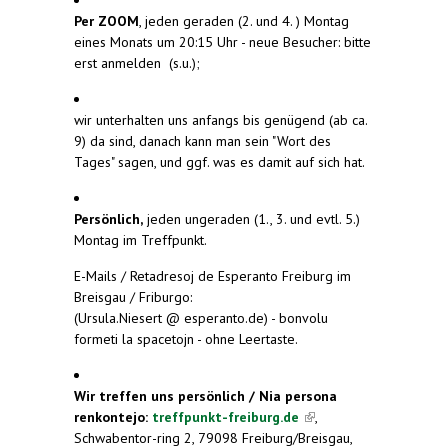
Per ZOOM
, jeden geraden (2. und 4. ) Montag
eines Monats um 20:15 Uhr - neue Besucher: bitte
erst anmelden (s.u.);
wir unterhalten uns anfangs bis genügend (ab ca.
9) da sind, danach kann man sein "Wort des
Tages" sagen, und ggf. was es damit auf sich hat.
Persönlich,
jeden ungeraden (1., 3. und evtl. 5.)
Montag im Treffpunkt.
E-Mails / Retadresoj de Esperanto Freiburg im
Breisgau / Friburgo:
(Ursula.Niesert @ esperanto.de) - bonvolu
formeti la spacetojn - ohne Leertaste.
Wir treffen uns persönlich / Nia persona
renkontejo:
treffpunkt-freiburg.de
(link is
,
Schwabentor-ring 2, 79098 Freiburg/Breisgau,
external)