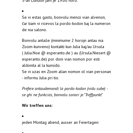
5-an Lundon jam je 19:00 horo.
Se vi estas gasto, bonvolu mencii vian alvenon,
ĉar tiam vi ricevos la pordo-kodon kaj la numeron
de nia salono.
Bonvolu antaŭe (minimume 2 horojn antau nia
Zoom-kunveno) kontakti kun Julia kaj/au Ursula
( Julia.Noe @ esperanto.de ) au (Ursula.Niesert @
esperanto.de) por doni vian nomon por esti
aldonita al la kunsido.
Se vi uzas en Zoom alian nomon ol vian personan
- informu Julia pri tio.
Prefere antaudemandi la pordo-kodon (vidu sube) -
se ghi ne funkcias, bonvolu sonori je "Treffpunkt"
Wir treffen uns:
jeden Montag abend, ausser an Feiertagen: