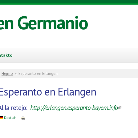
en Germanio
ntakto
You are here
Hejmo
»
Esperanto en Erlangen
Esperanto en Erlangen
Al la retejo:
http://erlangen.esperanto-bayern.info
(link is 
Deutsch