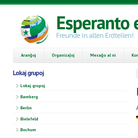
Skip to main content
Esperanto 
Freunde in allen Erdteilen!
Aranĝoj
Organizaĵoj
Mesaĝo al ni
Ko
Lokaj grupoj
Lokaj grupoj
Bamberg
Berlin
Bielefeld
Bochum