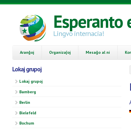
Skip to main content
Esperanto 
Lingvo internacia!
Aranĝoj
Organizaĵoj
Mesaĝo al ni
Ko
Lokaj grupoj
Lokaj grupoj
Bamberg
Berlin
Bielefeld
Bochum