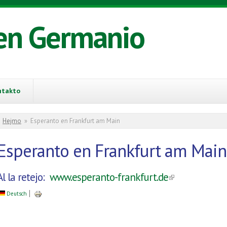
en Germanio
ntakto
You are here
Hejmo
»
Esperanto en Frankfurt am Main
Esperanto en Frankfurt am Main
Al la retejo:
www.esperanto-frankfurt.de
(link is extern
Deutsch